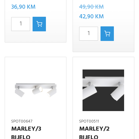
Izvorna
36,90
KM
49,90
KM
cijena
Trenutna
42,90
KM
Marley/1
bila
cijena
DRVO
Cookie/1
je:
je:
MAT
bijelo
49,90 KM.
42,90 KM.
BIJELO
mat
količina
količina
SPOT00647
SPOT00511
MARLEY/3
MARLEY/2
BIJELO
BIJELO