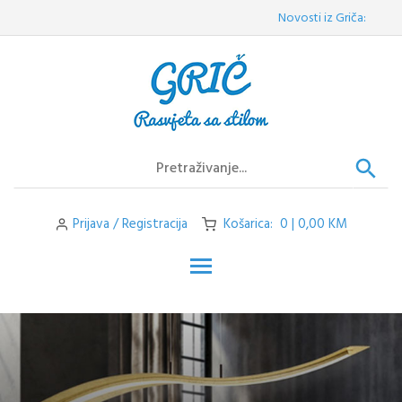
Skip
Novosti iz Griča:
Veleprodaj
to
content
Prijava / Registracija
Košarica: 0 | 0,00 KM
Toggle main menu visibilit