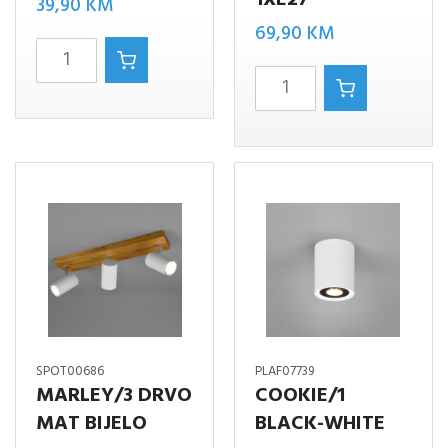
39,90
KM
69,90
KM
MARLEY/2
BIDAR-
zidna
1
količina
VISILICA
MAT
BIJELO
1XE27
količina
SPOT00686
PLAF07739
MARLEY/3 DRVO
COOKIE/1
MAT BIJELO
BLACK-WHITE