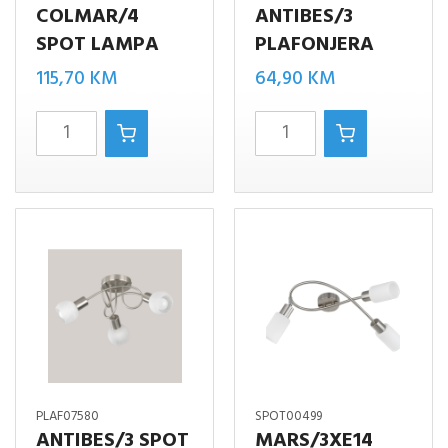
COLMAR/4
ANTIBES/3
SPOT LAMPA
PLAFONJERA
115,70
KM
64,90
KM
COLMAR/4
Antibes/3
SPOT
plafonjera
LAMPA
količina
količina
PLAF07580
SPOT00499
ANTIBES/3 SPOT
MARS/3XE14