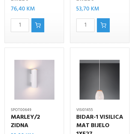
76,40
KM
53,70
KM
MARLEY/3
Marley/2
bijelo
bijelo
količina
količina
SPOT00649
VISI01455
MARLEY/2
BIDAR-1 VISILICA
ZIDNA
MAT BIJELO
1XE27