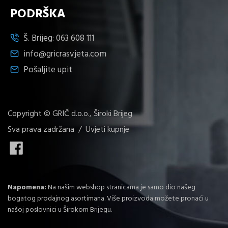
PODRŠKA
Š. Brijeg:
063 608 111
info@gricrasvjeta.com
Pošaljite upit
Copyright © GRIČ d.o.o., Široki Brijeg
Sva prava zadržana /
Uvjeti kupnje
Napomena:
Na našim webshop stranicama je samo dio našeg
bogatog prodajnog asortimana. Više proizvoda možete pronaći u
našoj poslovnici u Širokom Brijegu.