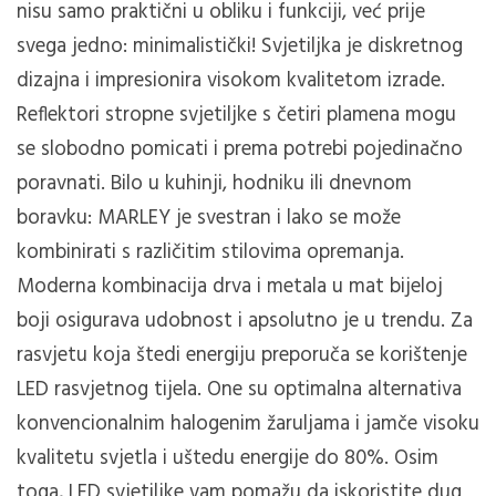
nisu samo praktični u obliku i funkciji, već prije
svega jedno: minimalistički!
Svjetiljka je diskretnog
dizajna i impresionira visokom kvalitetom izrade.
Reflektori stropne svjetiljke s četiri plamena mogu
se slobodno pomicati i prema potrebi pojedinačno
poravnati.
Bilo u kuhinji, hodniku ili dnevnom
boravku: MARLEY je svestran i lako se može
kombinirati s različitim stilovima opremanja.
Moderna kombinacija drva i metala u mat bijeloj
boji osigurava udobnost i apsolutno je u trendu.
Za
rasvjetu koja štedi energiju preporuča se korištenje
LED rasvjetnog tijela.
One su optimalna alternativa
konvencionalnim halogenim žaruljama i jamče visoku
kvalitetu svjetla i uštedu energije do 80%.
Osim
toga, LED svjetiljke vam pomažu da iskoristite dug