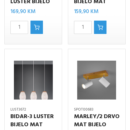
LUSTER BIJELO
BIJELO MAT
169,90
KM
159,90
KM
MARLEY/4
MARLEY/5
LUSTER
BIJELO
BIJELO
MAT
količina
količina
LUST3672
SPOT00683
BIDAR-3 LUSTER
MARLEY/2 DRVO
BIJELO MAT
MAT BIJELO