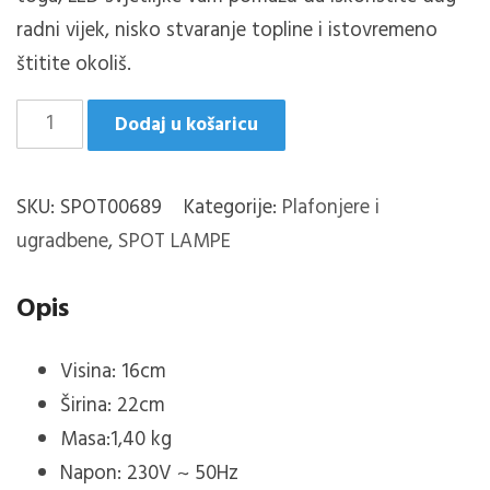
radni vijek, nisko stvaranje topline i istovremeno
štitite okoliš.
Marley/4
Dodaj u košaricu
DRVO
MAT
SKU:
SPOT00689
Kategorije:
Plafonjere i
BIJELO
ugradbene
,
SPOT LAMPE
količina
Opis
Visina: 16cm
Širina: 22cm
Masa:1,40 kg
Napon: 230V ~ 50Hz