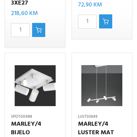
3XE27
72,90
KM
218,60
KM
Marley/2
BIDAR-
DRVO
3
MAT
LUSTER
BIJELO
BIJELO
količina
MAT
3XE27
količina
SPOT00488
LUST03649
MARLEY/4
MARLEY/4
BIJELO
LUSTER MAT