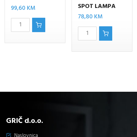
SPOT LAMPA
99,60
KM
78,80
KM
Antibes/3
MARS/3xE14
spot
spot
količina
lampa
količina
GRIČ d.o.o.
Naslovnica