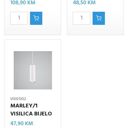
108,90
KM
48,50
KM
Marley/3
Cookie/1
DRVO
BLACK-
MAT
WHITE
BIJELO
količina
količina
VISI01302
MARLEY/1
VISILICA BIJELO
47,90
KM