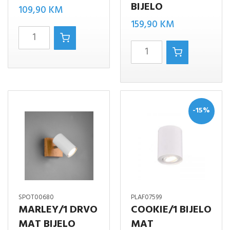
BIJELO
109,90
KM
159,90
KM
MARLEY/4
MARLEY/4
BIJELO
LUSTER
količina
mat
bijelo
količina
-15%
SPOT00680
PLAF07599
MARLEY/1 DRVO
COOKIE/1 BIJELO
MAT BIJELO
MAT