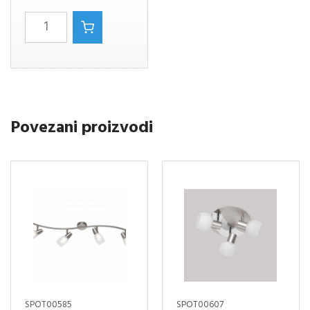
MARLEY/1
VISILICA
BIJELO
količina
Povezani proizvodi
SPOT00585
SPOT00607