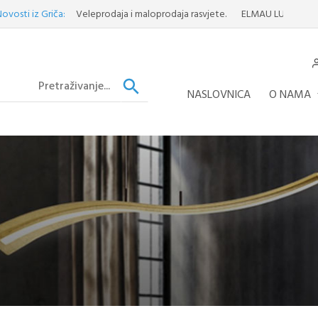
 Griča:
Veleprodaja i maloprodaja rasvjete.
ELMAU LUSTER
Otkrijte v
NASLOVNICA
O NAMA