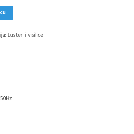
icu
ija:
Lusteri i visilice
 50Hz