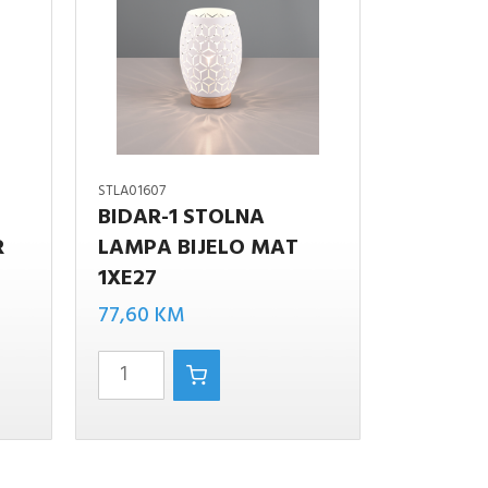
STLA01607
BIDAR-1 STOLNA
R
LAMPA BIJELO MAT
BIDAR-1
1XE27
STOLNA
LAMPA
77,60
KM
BIJELO
MAT
1XE27
količina