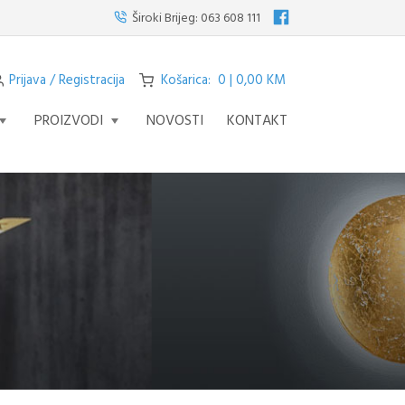
isilicu s četiri svjetla iz serije STREAM – fascinantno remek djelo koje pods
Široki Brijeg:
063 608 111
Prijava / Registracija
Košarica: 0 | 0,00 KM
PROIZVODI
NOVOSTI
KONTAKT