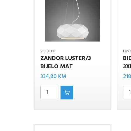
VISI01331
LUS
ZANDOR LUSTER/3
BI
BIDAR-
BIJELO MAT
3X
ZANDOR
3
LUSTER/3
334,80
KM
21
LUSTE
BIJELO
COFFE
MAT
3XE27
količina
količin