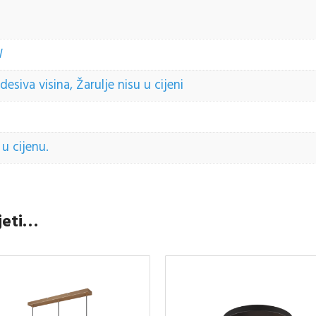
W
siva visina, Žarulje nisu u cijeni
u cijenu.
jeti…