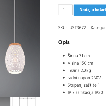
BIDAR-
Dodaj u košar
3
LUSTER
SKU:
LUST3672
Kategor
BIJELO
MAT
Opis
3XE27
količina
Širina 71 cm
Visina 150 cm
Težina 2,2kg
radni napon 230V ~
Stupanj zaštite 1
IP klasifikacija IP20