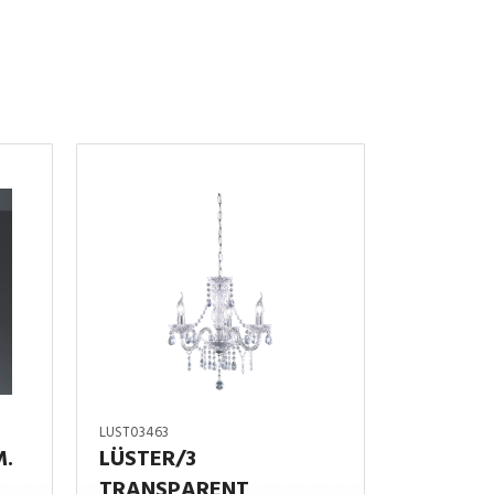
LUST03463
M.
LÜSTER/3
TRANSPARENT