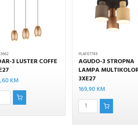
T3662
PLAF07749
DAR-3 LUSTER COFFE
AGUDO-3 STROPNA
E27
LAMPA MULTIKOLO
AGUDO-3
3XE27
8,60
KM
STROPNA
R
169,90
KM
LAMPA
MULTIKOLOR
3XE27
a
količina