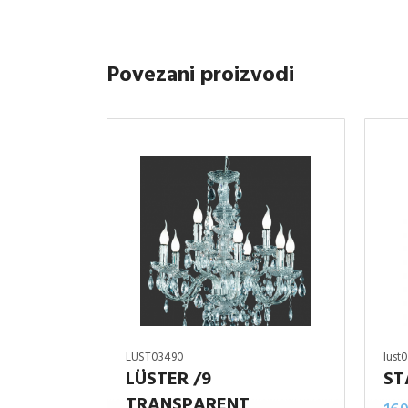
Povezani proizvodi
LUST03490
lust
LÜSTER /9
ST
TRANSPARENT