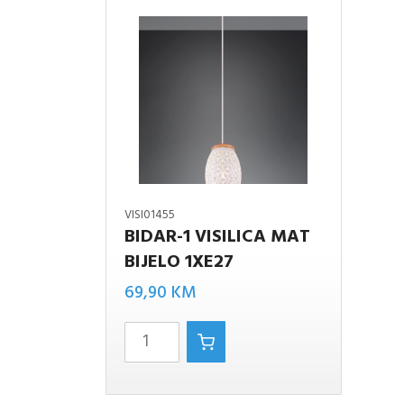
VISI01455
BIDAR-1 VISILICA MAT
BIDAR-1
BIJELO 1XE27
VISILICA
69,90
KM
MAT
BIJELO
1XE27
količina