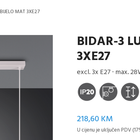
 BIJELO MAT 3XE27
BIDAR-3 L
3XE27
excl. 3x E27 · max. 2
218,60
KM
U cijenu je uključen PDV (17