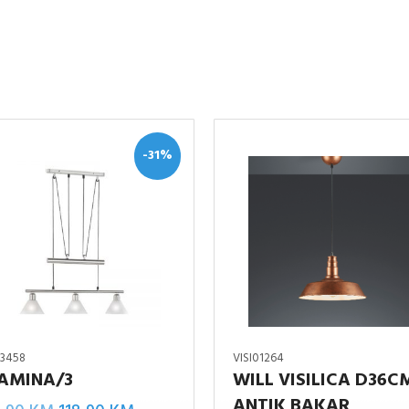
-31%
03458
VISI01264
AMINA/3
WILL VISILICA D36C
WILL
ANTIK BAKAR