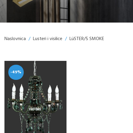
Naslovnica
/
Lusteri i visilice
/
LüSTER/5 SMOKE
-49%