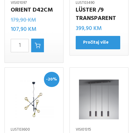
VISI01097
LUST03490
ORIENT D42CM
LÜSTER /9
TRANSPARENT
Izvorna
179,90
KM
399,90
KM
cijena
Trenutna
107,90
KM
bila
cijena
Orient
Pročitaj više
je:
je:
D42CM
179,90 KM.
107,90 KM.
količina
-20%
LUST03600
VISI01315