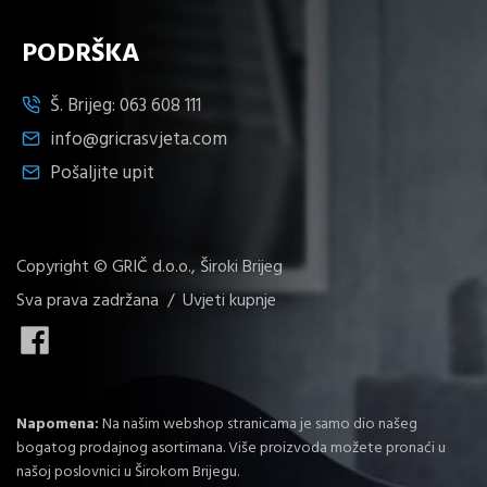
PODRŠKA
Š. Brijeg:
063 608 111
info@gricrasvjeta.com
Pošaljite upit
Copyright © GRIČ d.o.o., Široki Brijeg
Sva prava zadržana /
Uvjeti kupnje
Napomena:
Na našim webshop stranicama je samo dio našeg
bogatog prodajnog asortimana. Više proizvoda možete pronaći u
našoj poslovnici u Širokom Brijegu.