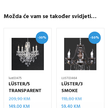
Možda će vam se također svidjeti…
-30%
-50%
lust03475
LUST03464
LÜSTER/5
LÜSTER/3
TRANSPARENT
SMOKE
Izvorna
Izvorna
209,90
KM
118,80
KM
Trenutna
cijena
Trenutna
cijena
149,00
KM
59,40
KM