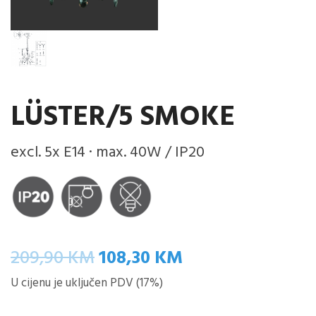
LÜSTER/5 SMOKE
excl. 5x E14 · max. 40W / IP20
Izvorna
Trenutna
209,90
KM
108,30
KM
cijena
cijena
U cijenu je uključen PDV (17%)
bila
je: