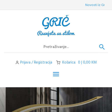
Skip
Novosti iz Griča:
Vel
to
content
Prijava / Registracija
Košarica: 0 | 0,00 KM
Toggle main menu visibilit