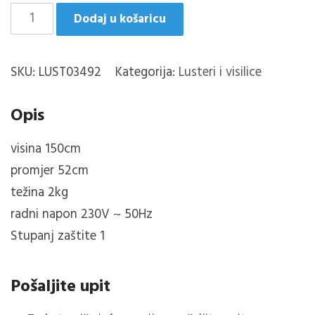
je:
108,30 KM.
LüSTER/5
Dodaj u košaricu
209,90 KM.
SMOKE
količina
SKU:
LUST03492
Kategorija:
Lusteri i visilice
Opis
visina
150cm
promjer
52cm
težina
2kg
radni napon 230V ~ 50Hz
Stupanj zaštite 1
Pošaljite upit