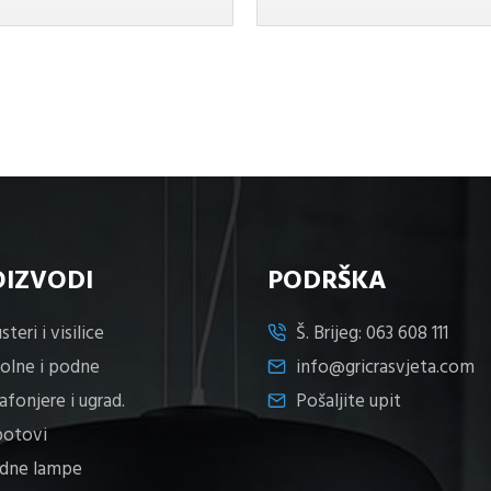
OIZVODI
PODRŠKA
steri i visilice
Š. Brijeg:
063 608 111
tolne i podne
info@gricrasvjeta.com
afonjere i ugrad.
Pošaljite upit
potovi
idne lampe