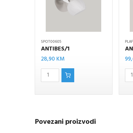
SPOT00605
PLA
ANTIBES/1
AN
Antibes
28,90
KM
99
ANTIBES/1
spot
količina
količina
Povezani proizvodi