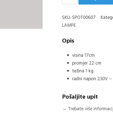
plafonjera
količina
SKU:
SPOT00607
Kateg
LAMPE
Opis
visina
17cm
promjer
22 cm
težina
1 kg
radni napon 230V ~
Pošaljite upit
→
Trebate više informacija