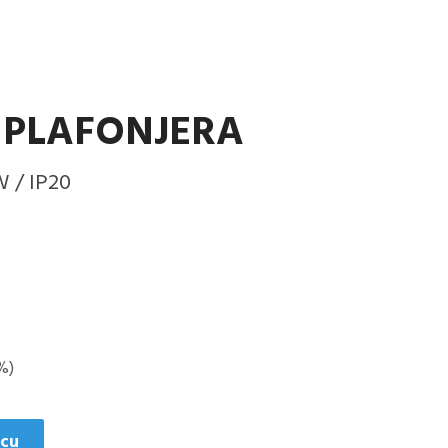
 PLAFONJERA
W / IP20
%)
icu