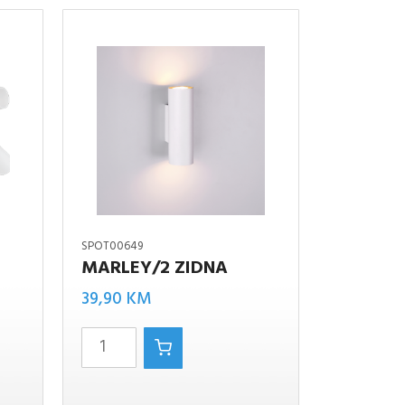
SPOT00649
MARLEY/2 ZIDNA
MARLEY/2
39,90
KM
zidna
količina