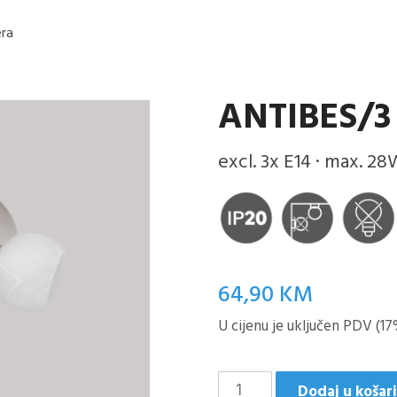
era
ANTIBES/3
excl. 3x E14 · max. 28
64,90
KM
U cijenu je uključen PDV (17
Antibes/3
Dodaj u košar