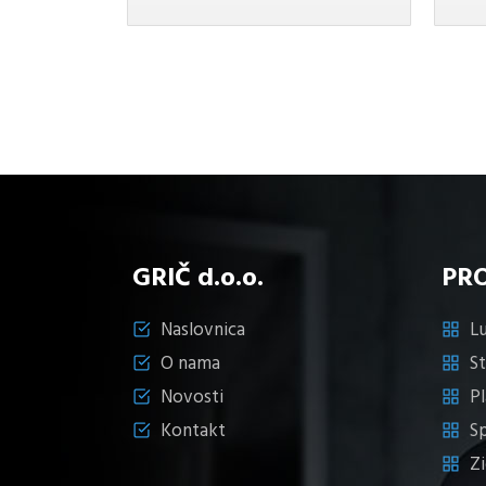
je:
35,90 KM.
količina
36,90 KM.
GRIČ d.o.o.
PR
Naslovnica
Lu
O nama
S
Novosti
Pl
Kontakt
S
Z