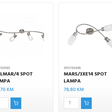
T00585
SPOT00499
LMAR/4 SPOT
MARS/3XE14 SPOT
MPA
LAMPA
/4
MARS/3xE14
,70
KM
78,80
KM
spot lampa
količina