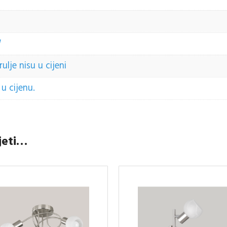
W
lje nisu u cijeni
u cijenu.
jeti…