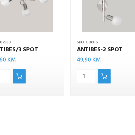
F07580
SPOT00606
TIBES/3 SPOT
ANTIBES-2 SPOT
/3
Antibes-
,60
KM
49,90
KM
2 spot
količina