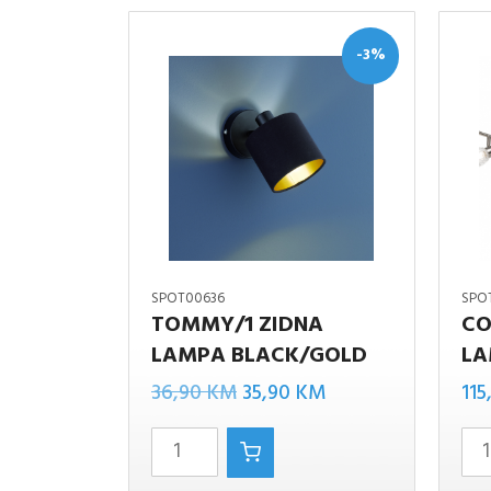
-3%
SPOT00636
SPO
TOMMY/1 ZIDNA
CO
LAMPA BLACK/GOLD
LA
TOMMY/1
COLMAR
Izvorna
Trenutna
ZIDNA
36,90
KM
35,90
KM
115
SPOT
cijena
cijena
LAMPA
LAMPA
bila
je:
BLACK/GOLD
količina