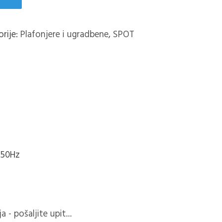
orije:
Plafonjere i ugradbene
,
SPOT
 50Hz
 - pošaljite upit...