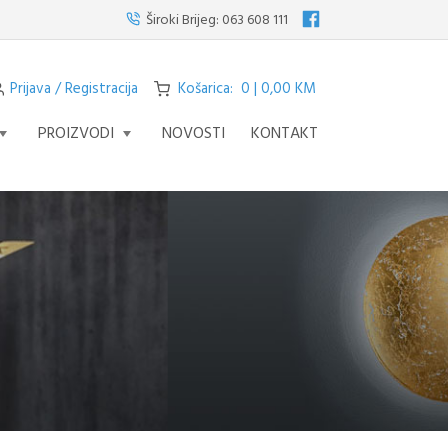
te visilicu s četiri svjetla iz serije STREAM – fascinantno remek djelo koje
Široki Brijeg:
063 608 111
Prijava / Registracija
Košarica: 0 | 0,00 KM
PROIZVODI
NOVOSTI
KONTAKT