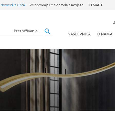
i iz Griča:
Veleprodaja i maloprodaja rasvjete.
ELMAU LUSTER
Otkrij
NASLOVNICA
O NAMA