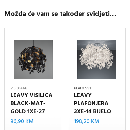
Možda će vam se također svidjeti…
VISI01446
PLAF07731
LEAVY VISILICA
LEAVY
BLACK-MAT-
PLAFONJERA
GOLD 1XE-27
3XE-14 BIJELO
96,90
KM
198,20
KM