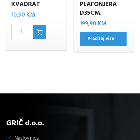
KVADRAT
PLAFONJERA
D35CM.
10,90
KM
199,90
KM
Jura
chrom
Pročitaj više
kvadrat
količina
GRIČ d.o.o.
Naslovnica