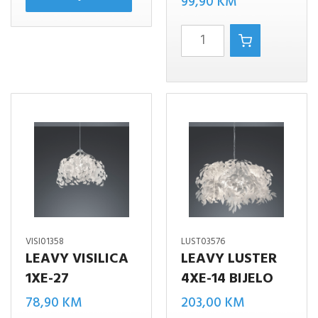
99,90
KM
JIMMY
PLAFONJERA
MAT
CRNO
1XE27
količina
VISI01358
LUST03576
LEAVY VISILICA
LEAVY LUSTER
1XE-27
4XE-14 BIJELO
78,90
KM
203,00
KM