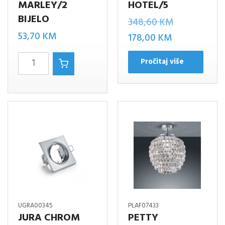
MARLEY/2
HOTEL/5
BIJELO
Izvorna
348,60
KM
53,70
KM
Trenutna
cijena
178,00
KM
cijena
bila
Marley/2
Pročitaj više
je:
je:
bijelo
178,00 KM.
348,60 KM.
količina
UGRA00345
PLAF07433
JURA CHROM
PETTY