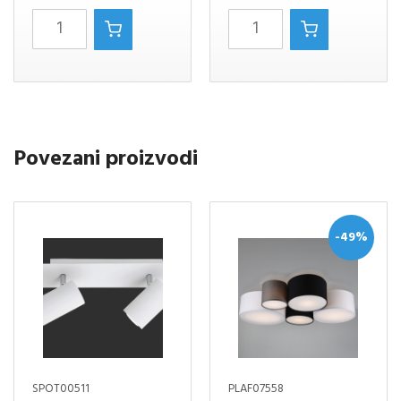
LEAVY
LEAVY
VISILICA
LUSTER
1XE-
4XE-
27
14
količina
BIJELO
Povezani proizvodi
količina
-49%
SPOT00511
PLAF07558