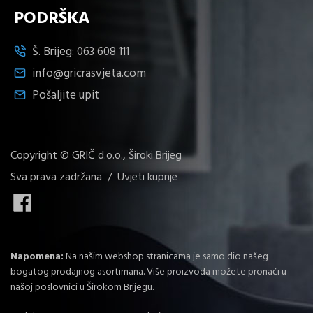
PODRŠKA
Š. Brijeg:
063 608 111
info@gricrasvjeta.com
Pošaljite upit
Copyright © GRIČ d.o.o., Široki Brijeg
Sva prava zadržana /
Uvjeti kupnje
Napomena:
Na našim webshop stranicama je samo dio našeg
bogatog prodajnog asortimana. Više proizvoda možete pronaći u
našoj poslovnici u Širokom Brijegu.