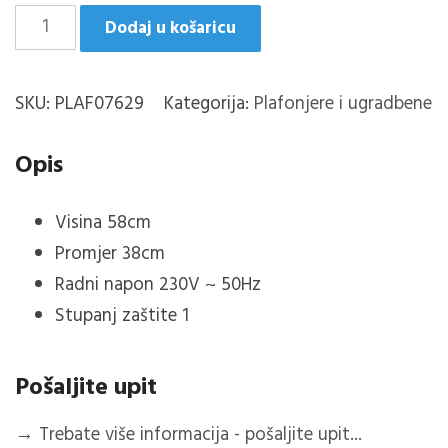
LEAVY
Dodaj u košaricu
PLAFONJERA
1XE-
SKU:
PLAF07629
Kategorija:
Plafonjere i ugradbene
27
količina
Opis
Visina 58cm
Promjer 38cm
R
adni napon 230V ~ 50Hz
Stupanj zaštite 1
Pošaljite upit
→
Trebate više informacija - pošaljite upit...