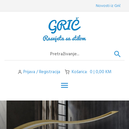
Skip
Novosti iz Griča:
Vele
to
content
Prijava / Registracija
Košarica: 0 | 0,00 KM
Toggle main menu visibilit