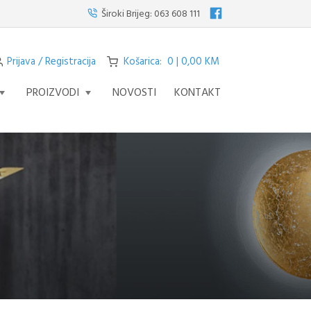
visilicu s četiri svjetla iz serije STREAM – fascinantno remek djelo koje pod
Široki Brijeg:
063 608 111
Prijava / Registracija
Košarica: 0 | 0,00 KM
PROIZVODI
NOVOSTI
KONTAKT