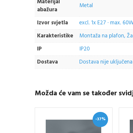
Materijal
Metal
abažura
Izvor svjetla
excl. 1x E27 · max. 60
Karakteristike
Montaža na plafon, Žaru
IP
IP20
Dostava
Dostava nije uključena 
Možda će vam se također svid
-37%