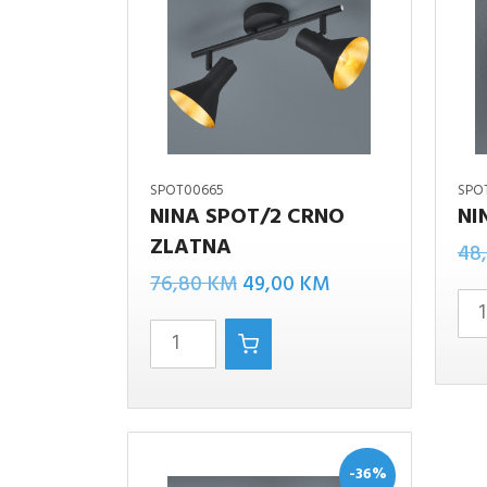
SPOT00665
SPO
NINA SPOT/2 CRNO
NI
NINA
ZLATNA
NINA
48
SPOT/1
Izvorna
Trenutna
SPOT/2
76,80
KM
49,00
KM
CRNO
cijena
cijena
CRNO
količin
bila
je:
zlatna
je:
49,00 KM.
količina
76,80 KM.
-36%