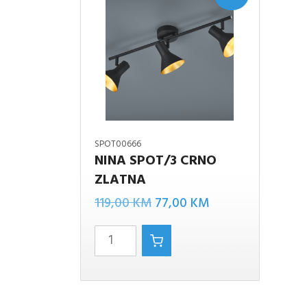
SPOT00666
NINA SPOT/3 CRNO
ZLATNA
NINA
Izvorna
Trenutna
SPOT/3
119,00
KM
77,00
KM
cijena
cijena
CRNO
bila
je:
zlatna
je:
77,00 KM.
količina
119,00 KM.