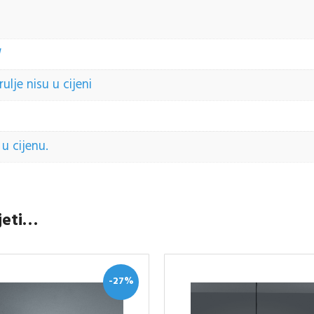
W
lje nisu u cijeni
u cijenu.
jeti…
-27%