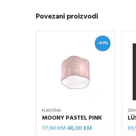
Povezani proizvodi
-41%
PLAF07560
ZID
MOONY PASTEL PINK
LÜ
LüSTER
Izvorna
Trenutna
77,90
KM
46,00
KM
81
zidna