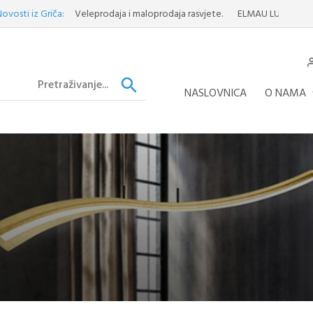
z Griča:
Veleprodaja i maloprodaja rasvjete.
ELMAU LUSTER
Otkrijte 
NASLOVNICA
O NAMA