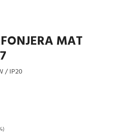
AFONJERA MAT
7
W / IP20
%)