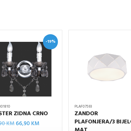
-19%
N01810
PLAF07593
STER ZIDNA CRNO
ZANDOR
PLAFONJERA/3 BIJE
Izvorna
Trenutna
,90
KM
66,90
KM
MAT