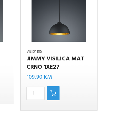
VISI01185
JIMMY VISILICA MAT
JIMMY
CRNO 1XE27
VISILICA
109,90
KM
MAT
CRNO
1XE27
količina