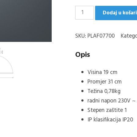
JIMMY
Dodaj u košar
PLAFONJERA
MAT
SKU:
PLAF07700
Katego
CRNO
1XE27
Opis
količina
Visina 19 cm
Promjer 31 cm
Težina 0,78kg
radni napon 230V ~
Stepen zaštite 1
IP klasifikacija IP20