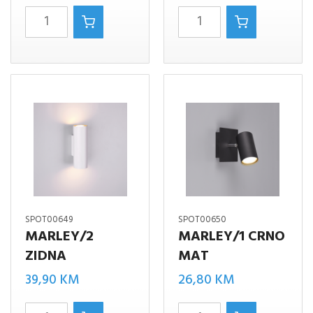
MARS/3xE14
MARLEY/3
spot
bijelo
lampa
količina
količina
SPOT00649
SPOT00650
MARLEY/2
MARLEY/1 CRNO
ZIDNA
MAT
39,90
KM
26,80
KM
MARLEY/2
MARLEY/1