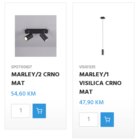
MAT
CRNO
količina
SPOT00637
VISI01335
MARLEY/2 CRNO
MARLEY/1
MAT
VISILICA CRNO
MAT
54,60
KM
47,90
KM
MARLEY/2
MARLEY/1
CRNO
VISILICA
MAT
CRNO
količina