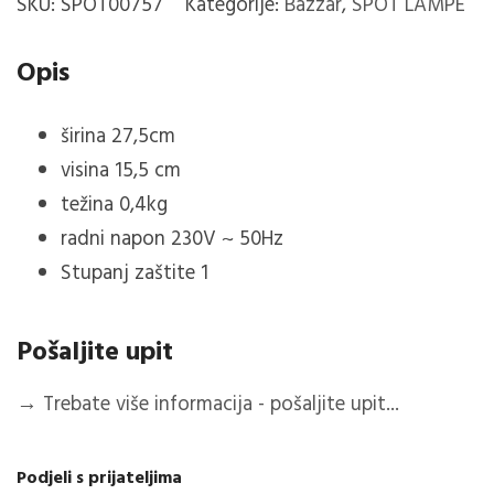
SKU:
SPOT00757
Kategorije:
Bazzar
,
SPOT LAMPE
količina
Opis
širina
27,5
cm
visina
15,5 cm
težina 0,4kg
radni napon 230V ~ 50Hz
Stupanj zaštite 1
Pošaljite upit
→
Trebate više informacija - pošaljite upit...
Podjeli s prijateljima