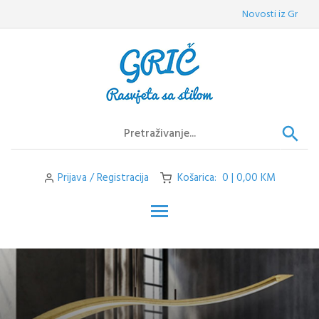
Skip
Novosti iz Griča:
Vel
to
content
Prijava / Registracija
Košarica: 0 | 0,00 KM
Toggle main menu visibilit