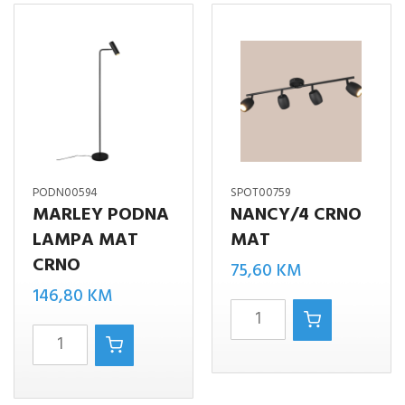
količina
količina
PODN00594
SPOT00759
MARLEY PODNA
NANCY/4 CRNO
LAMPA MAT
MAT
CRNO
75,60
KM
146,80
KM
NANCY/4
MARLEY
CRNO
PODNA
MAT
LAMPA
količina