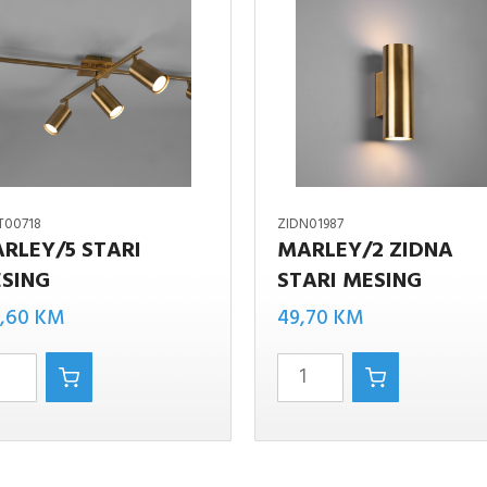
T00718
ZIDN01987
RLEY/5 STARI
MARLEY/2 ZIDNA
SING
STARI MESING
Marley/2
/5
zidna
3,60
KM
49,70
KM
stari
mesing
količina