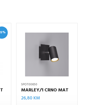
15%
SPOT00650
AT
MARLEY/1 CRNO MAT
MARLEY/1
enutna
26,80
KM
CRNO