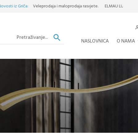
z Griča:
Veleprodaja i maloprodaja rasvjete.
ELMAU LUSTER
Otkrijte
NASLOVNICA
O NAMA