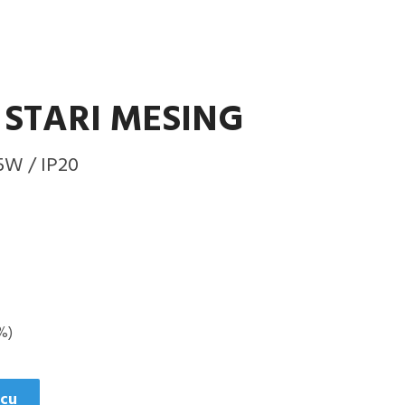
 STARI MESING
35W / IP20
%)
icu