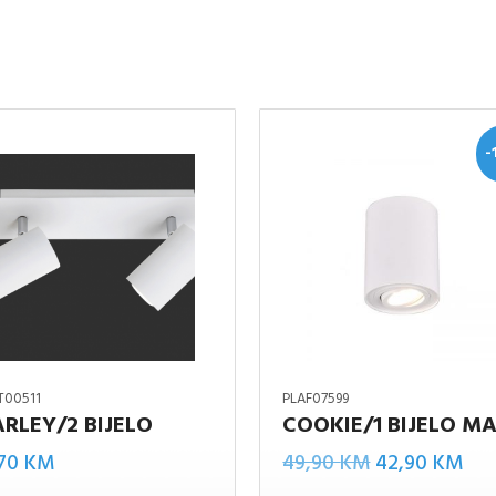
-
T00511
PLAF07599
RLEY/2 BIJELO
COOKIE/1 BIJELO M
Cookie/1
Izvorna
Tr
2
,70
KM
49,90
KM
42,90
KM
bijelo