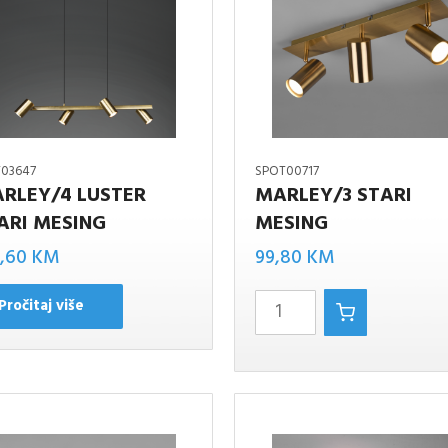
T03647
SPOT00717
RLEY/4 LUSTER
MARLEY/3 STARI
ARI MESING
MESING
MARLEY/3
3,60
KM
99,80
KM
stari
mesing
Pročitaj više
količina