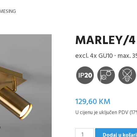
 MESING
MARLEY/4
excl. 4x GU10 · max. 
129,60
KM
U cijenu je uključen PDV (17
MARLEY/4
Dodaj u košar