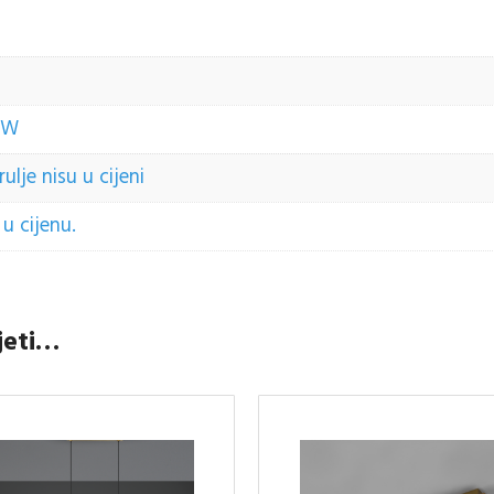
35W
lje nisu u cijeni
u cijenu.
jeti…