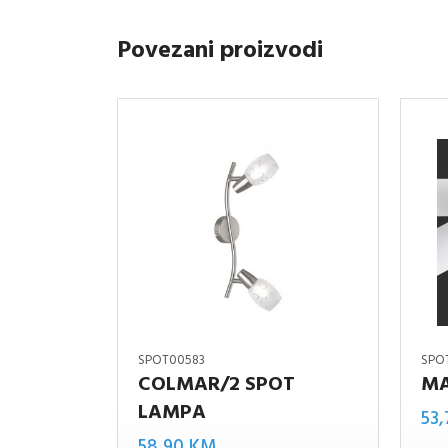
Povezani proizvodi
SPOT00583
SPO
COLMAR/2 SPOT
MA
LAMPA
Marley/
53
Colmar/2
58,90
KM