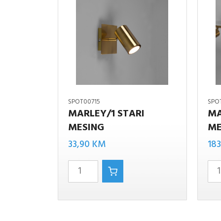
SPOT00715
SPO
MARLEY/1 STARI
MA
MESING
ME
Marley/1
MARLEY
33,90
KM
18
STARI
STARI
MESING
MESING
količina
količina