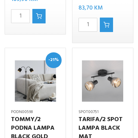
83,70
KM
TOMMY/4
CADIZ/3
LUSTER
SPOT
CRNO
LAMPA
količina
ANTRACIT
količina
-21%
PODN00598
SPOT00751
TOMMY/2
TARIFA/2 SPOT
PODNA LAMPA
LAMPA BLACK
BLACK GOLD
MAT