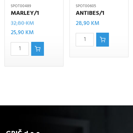
SPOT00489
SPOT00605
MARLEY/1
ANTIBES/1
Izvorna
32,80
KM
28,90
KM
Trenutna
cijena
25,90
KM
ANTIBES/1
cijena
bila
Marley/1
količina
je:
je:
količina
25,90 KM.
32,80 KM.