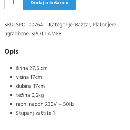
CADIZ/2
Dodaj u košaricu
SPOT
LAMPA
SKU:
SPOT00764
Kategorije:
Bazzar
,
Plafonjere i
ANTRACIT
ugradbene
,
SPOT LAMPE
količina
Opis
širina
27,5
cm
visina
17
cm
dubina
17cm
težina 0,6kg
radni napon 230V ~ 50Hz
Stupanj zaštite 1