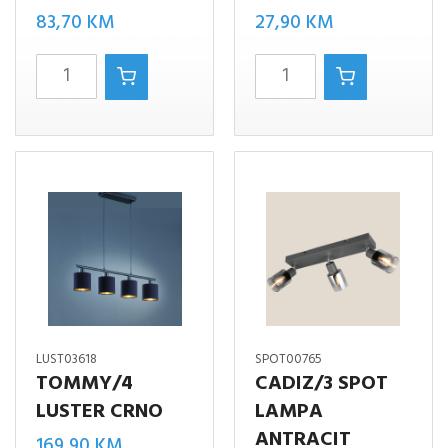
83,70
KM
27,90
KM
CADIZ/3
CADIZ/1
SPOT
SPOT
LAMPA
LAMPA
AMBER
AMBER
količina
količina
LUST03618
SPOT00765
TOMMY/4
CADIZ/3 SPOT
LUSTER CRNO
LAMPA
ANTRACIT
169,90
KM