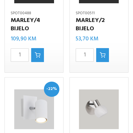
SPOT00488
SPOT00511
MARLEY/4
MARLEY/2
BIJELO
BIJELO
109,90
KM
53,70
KM
MARLEY/4
Marley/2
BIJELO
bijelo
količina
količina
-22%