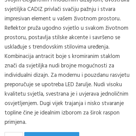
Svojim elegantnim i modernim dizajnom, dvostruka
svjetiljka CADIZ privlači svačiju pažnju i stvara
impresivan element u vašem životnom prostoru.
Reflektor pruža ugodno svjetlo u svakom životnom
prostoru, postavlja stilske akcente i savršeno se
usklađuje s trendovskim stilovima uređenja.
Kombinacija antracit boje s kromiranim staklom
znači da svjetiljka nudi brojne mogućnosti za
individualni dizajn.
Za modernu i pouzdanu rasvjetu
preporučuje se upotreba LED žarulje.
Nudi visoku
kvalitetu svjetla, svestrana je i uvjerava jednoličnim
osvjetljenjem.
Dugi vijek trajanja i nisko stvaranje
topline čine je idealnim izborom za širok raspon
primjena.