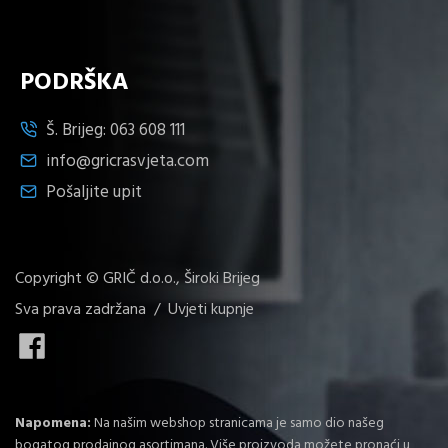
PODRŠKA
Š. Brijeg:
063 608 111
info@gricrasvjeta.com
Pošaljite upit
Copyright © GRIČ d.o.o., Široki Brijeg
Sva prava zadržana /
Uvjeti kupnje
Napomena:
Na našim webshop stranicama je samo dio našeg
bogatog prodajnog asortimana. Više proizvoda možete pronaći u