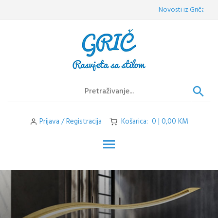
Skip
Novosti iz Griča:
Velepr
to
content
Prijava / Registracija
Košarica: 0 | 0,00 KM
Toggle main menu visibilit