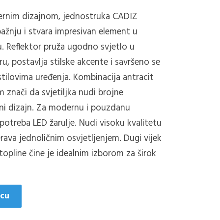
ernim dizajnom, jednostruka CADIZ
u pažnju i stvara impresivan element u
.
Reflektor pruža ugodno svjetlo u
, postavlja stilske akcente i savršeno se
tilovima uređenja.
Kombinacija antracit
 znači da svjetiljka nudi brojne
i dizajn.
Za modernu i pouzdanu
potreba LED žarulje.
Nudi visoku kvalitetu
jerava jednoličnim osvjetljenjem.
Dugi vijek
 topline čine je idealnim izborom za širok
icu