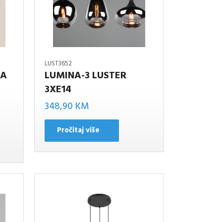
LUST3652
PA
LUMINA-3 LUSTER
3XE14
348,90
KM
Pročitaj više