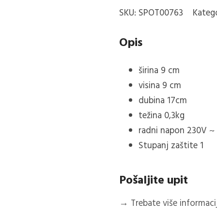
LAMPA
SKU:
SPOT00763
Katego
ANTRACIT
količina
Opis
širina
9
cm
visina
9
cm
dubina
17cm
težina 0,3kg
radni napon 230V ~
Stupanj zaštite 1
Pošaljite upit
→
Trebate više informacija