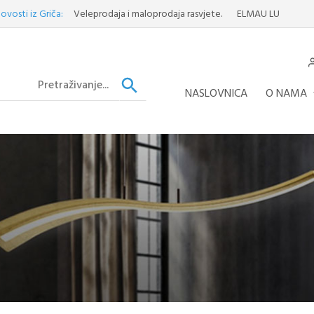
z Griča:
Veleprodaja i maloprodaja rasvjete.
ELMAU LUSTER
Otkrijte 
NASLOVNICA
O NAMA