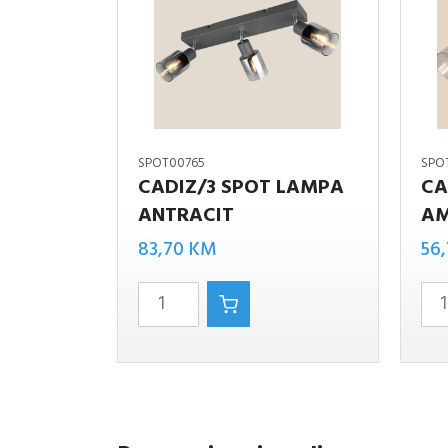
SPOT00765
SPO
CADIZ/3 SPOT LAMPA
CA
ANTRACIT
AM
CADIZ/3
CADIZ/
SPOT
SPOT
83,70
KM
56
LAMPA
LAMPA
ANTRACIT
AMBER
količina
količina