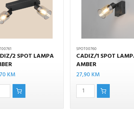
T00761
SPOT00760
DIZ/2 SPOT LAMPA
CADIZ/1 SPOT LAM
BER
AMBER
2
CADIZ/1
SPOT
,70
KM
27,90
KM
LAMPA
AMBER
količina