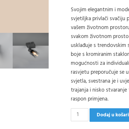
Svojim elegantnim i mod
svjetiljka privlači svačij
vašem životnom prostoru
svakom životnom prostoru
usklađuje s trendovskim s
boje s kromiranim staklom
mogućnosti za individualn
rasvjetu preporučuje se u
svjetla, svestrana je i uv
trajanja i nisko stvaranje
raspon primjena.
CADIZ/1
Dodaj u košar
SPOT