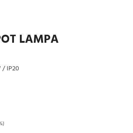
POT LAMPA
W / IP20
%)