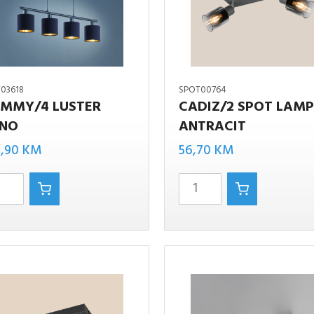
03618
SPOT00764
MMY/4 LUSTER
CADIZ/2 SPOT LAM
NO
ANTRACIT
CADIZ/2
/4
SPOT
9,90
KM
56,70
KM
LAMPA
ANTRACIT
količina