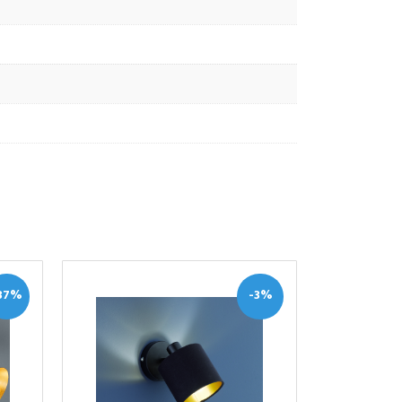
37%
-3%