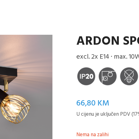
ARDON SP
excl. 2x E14 · max. 10
66,80
KM
U cijenu je uključen PDV (17
Nema na zalihi