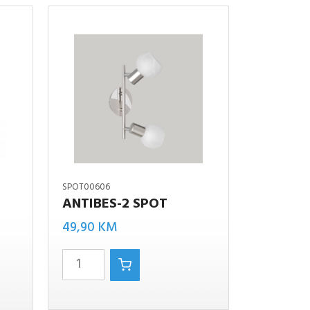
SPOT00606
ANTIBES-2 SPOT
Antibes-
49,90
KM
2 spot
količina