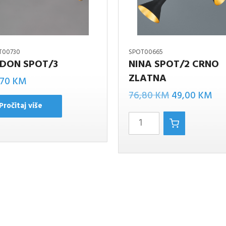
T00730
SPOT00665
DON SPOT/3
NINA SPOT/2 CRNO
ZLATNA
NINA
,70
KM
Izvorna
Tr
SPOT/2
76,80
KM
49,00
KM
Pročitaj više
cijena
cij
CRNO
bila
je:
zlatna
je:
49
količina
76,80 KM.