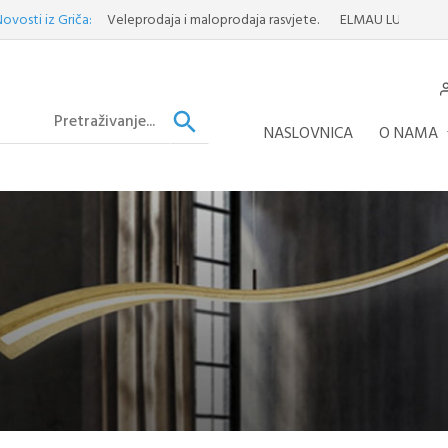
iz Griča:
Veleprodaja i maloprodaja rasvjete.
ELMAU LUSTER
Otkrijt
NASLOVNICA
O NAMA