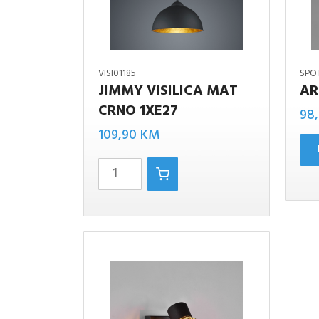
VISI01185
SPO
JIMMY VISILICA MAT
AR
JIMMY
CRNO 1XE27
98
VISILICA
109,90
KM
MAT
CRNO
1XE27
količina