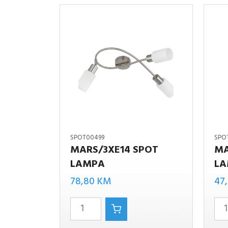
SPOT00499
SPO
MARS/3XE14 SPOT
MA
LAMPA
LA
Mars-
MARS/3xE14
2xE14
78,80
KM
47
spot lampa
spot
količina
lampa