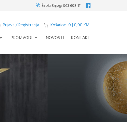
e visilicu s četiri svjetla iz serije STREAM – fascinantno remek djelo koje p
Široki Brijeg:
063 608 111
Prijava / Registracija
Košarica: 0 | 0,00 KM
PROIZVODI
NOVOSTI
KONTAKT