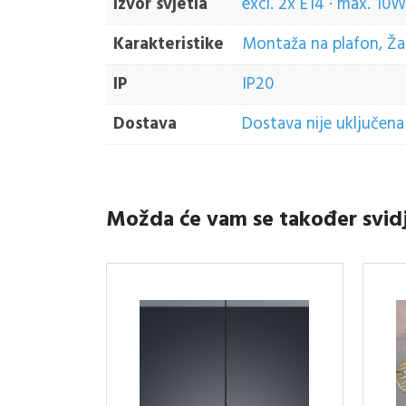
Izvor svjetla
excl. 2x E14 · max. 10W
Karakteristike
Montaža na plafon, Žaru
IP
IP20
Dostava
Dostava nije uključena 
Možda će vam se također svid