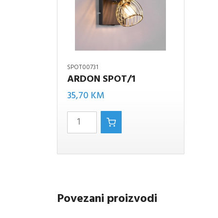
SPOT00731
ARDON SPOT/1
ARDON
35,70
KM
SPOT/1
količina
Povezani proizvodi