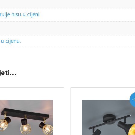
lje nisu u cijeni
u cijenu.
jeti…
-