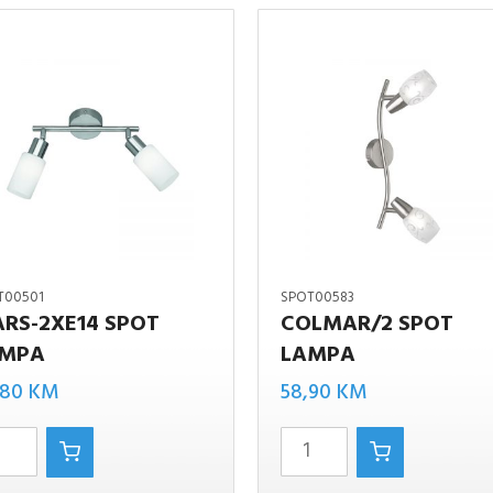
T00501
SPOT00583
RS-2XE14 SPOT
COLMAR/2 SPOT
MPA
LAMPA
Colmar/2
,80
KM
58,90
KM
SPOT
LAMPA
količina