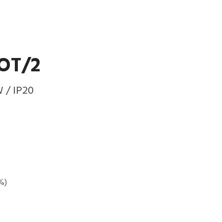
OT/2
W / IP20
%)