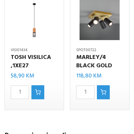
VISI01434
SPOT00722
TOSH VISILICA
MARLEY/4
,1XE27
BLACK GOLD
58,90
KM
118,80
KM
TOSH
MARLEY/4
VISILICA
BLACK
,1XE27
GOLD
količina
količina