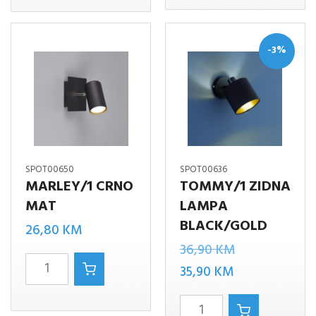
LAMPA
količina
-3%
SPOT00650
SPOT00636
MARLEY/1 CRNO
TOMMY/1 ZIDNA
MAT
LAMPA
BLACK/GOLD
26,80
KM
Izvorna
36,90
KM
MARLEY/1
Trenutna
cijena
35,90
KM
CRNO
cijena
bila
TOMMY/1
MAT
je:
je: