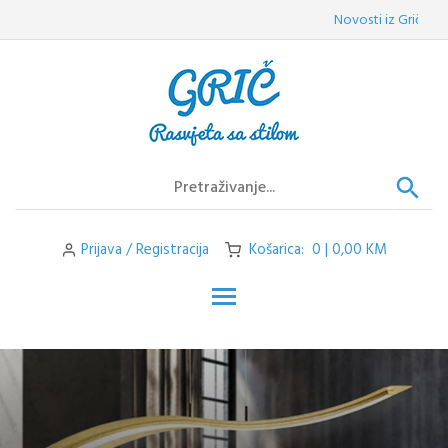
Skip
Novosti iz Griča:
Vele
to
content
Prijava / Registracija
Košarica: 0 | 0,00 KM
Toggle main menu visibilit