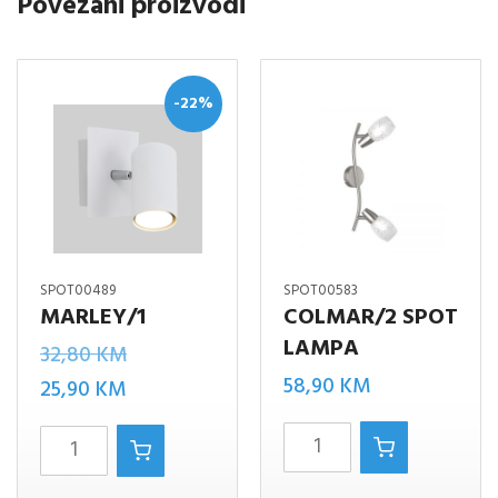
Povezani proizvodi
-22%
SPOT00489
SPOT00583
MARLEY/1
COLMAR/2 SPOT
LAMPA
Izvorna
32,80
KM
58,90
KM
Trenutna
cijena
25,90
KM
cijena
bila
Colmar/2
Marley/1
je:
je:
SPOT
količina
25,90 KM.
32,80 KM.