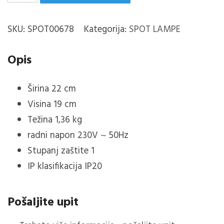
SPOT
LAMPA,4XE14
SKU:
SPOT00678
Kategorija:
SPOT LAMPE
količina
Opis
Širina 22 cm
Visina 19 cm
Težina 1,36 kg
radni napon 230V ~ 50Hz
Stupanj zaštite 1
IP klasifikacija IP20
Pošaljite upit