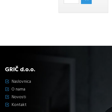
ZIDNA
količina
35,90 KM.
36,90 KM.
LAMPA
BLACK/GOLD
količina
GRIČ d.o.o.
Naslovnica
O nama
Novosti
Kontakt