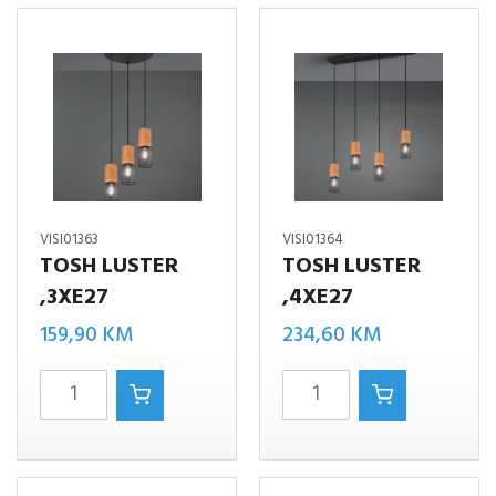
količina
količina
VISI01363
VISI01364
TOSH LUSTER
TOSH LUSTER
,3XE27
,4XE27
159,90
KM
234,60
KM
TOSH
TOSH
LUSTER
LUSTER
,3XE27
,4XE27
količina
količina