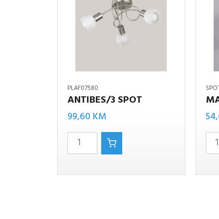
PLAF07580
SPO
ANTIBES/3 SPOT
MA
MARLEY
Antibes/3
99,60
KM
54
CRNO
spot
MAT
količina
količina