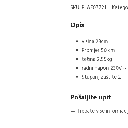
MESING
SKU:
PLAF07721
Katego
PLAFONJERA
količina
Opis
visina
23
cm
Promjer 50 cm
težina
2,55kg
radni napon 230V ~
Stupanj zaštite 2
Pošaljite upit
→
Trebate više informacija