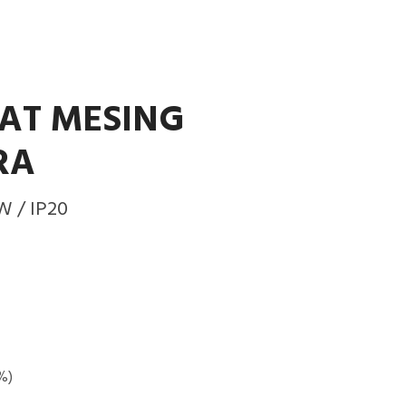
MAT MESING
RA
0W / IP20
%)