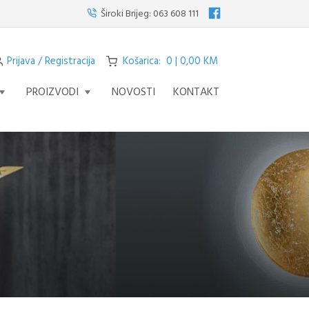
 visilicu s četiri svjetla iz serije STREAM – fascinantno remek djelo koje po
Široki Brijeg:
063 608 111
Prijava / Registracija
Košarica: 0 | 0,00 KM
PROIZVODI
NOVOSTI
KONTAKT