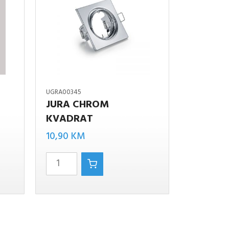
UGRA00345
JURA CHROM
KVADRAT
Jura
10,90
KM
chrom
kvadrat
količina