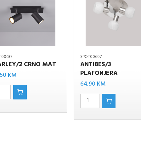
T00637
SPOT00607
RLEY/2 CRNO MAT
ANTIBES/3
/2
PLAFONJERA
,60
KM
Antibes/3
64,90
KM
plafonjera
količina