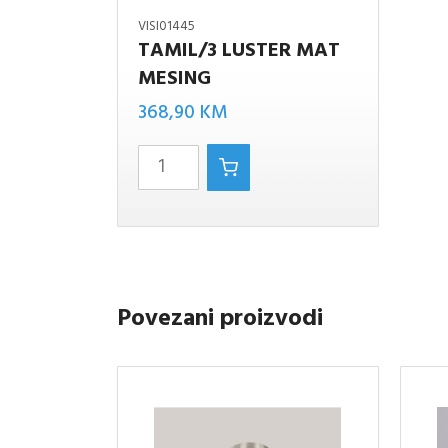
VISI01445
TAMIL/3 LUSTER MAT
MESING
TAMIL/3
luster
368,90
KM
MAT
MESING
količina
Povezani proizvodi