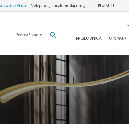
iz Griča:
Veleprodaja i maloprodaja rasvjete.
ELMAU LUSTER
Otkrijte
NASLOVNICA
O NAMA