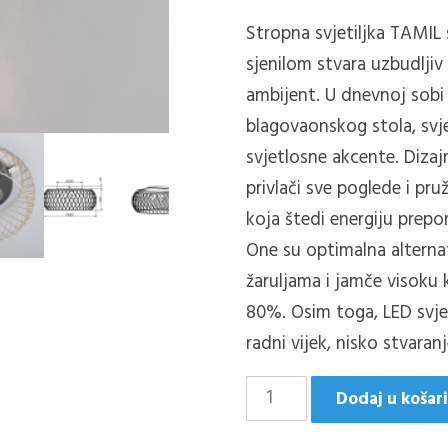
Stropna svjetiljka TAMIL 
sjenilom stvara uzbudlji
ambijent.
U dnevnoj sobi i
blagovaonskog stola, svje
svjetlosne akcente.
Dizaj
privlači sve poglede i pr
koja štedi energiju prepor
One su optimalna altern
žaruljama i jamče visoku k
80%.
Osim toga, LED svje
radni vijek, nisko stvaran
TAMIL/3
Dodaj u košar
MAT