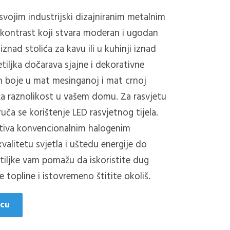
svojim industrijski dizajniranim metalnim
v kontrast koji stvara moderan i ugodan
znad stolića za kavu ili u kuhinji iznad
tiljka dočarava sjajne i dekorativne
n boje u mat mesinganoj i mat crnoj
uža raznolikost u vašem domu.
Za rasvjetu
uča se korištenje LED rasvjetnog tijela.
ativa konvencionalnim halogenim
valitetu svjetla i uštedu energije do
tiljke vam pomažu da iskoristite dug
je topline i istovremeno štitite okoliš.
icu