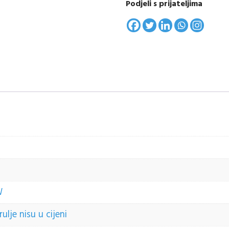
Podjeli s prijateljima
W
lje nisu u cijeni