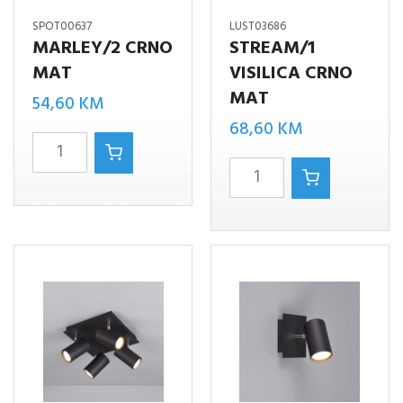
SPOT00637
LUST03686
MARLEY/2 CRNO
STREAM/1
MAT
VISILICA CRNO
MAT
54,60
KM
68,60
KM
MARLEY/2
STREAM/1
CRNO
VISILICA
MAT
CRNO
količina
MAT
količina