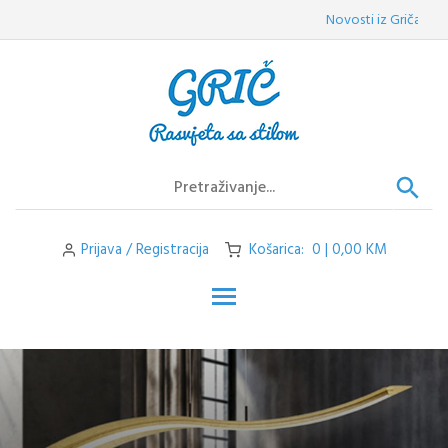
Skip
Novosti iz Griča:
Velepro
to
content
Prijava / Registracija
Košarica: 0 | 0,00 KM
Toggle main menu visibilit