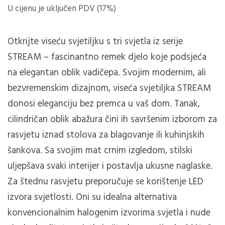
U cijenu je uključen PDV (17%)
Otkrijte viseću svjetiljku s tri svjetla iz serije
STREAM – fascinantno remek djelo koje podsjeća
na elegantan oblik vadičepa.
Svojim modernim, ali
bezvremenskim dizajnom, viseća svjetiljka STREAM
donosi eleganciju bez premca u vaš dom.
Tanak,
cilindričan oblik abažura čini ih savršenim izborom za
rasvjetu iznad stolova za blagovanje ili kuhinjskih
šankova.
Sa svojim mat crnim izgledom, stilski
uljepšava svaki interijer i postavlja ukusne naglaske.
Za štednu rasvjetu preporučuje se korištenje LED
izvora svjetlosti.
Oni su idealna alternativa
konvencionalnim halogenim izvorima svjetla i nude