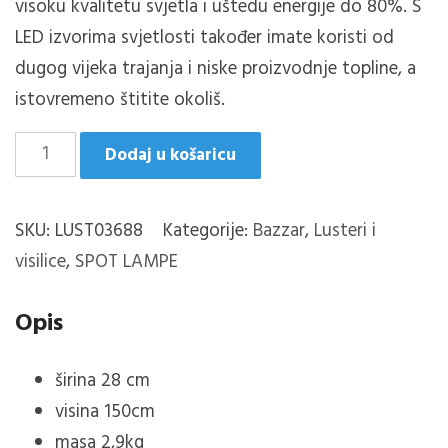
visoku kvalitetu svjetla i uštedu energije do 80%.
S
LED izvorima svjetlosti također imate koristi od
dugog vijeka trajanja i niske proizvodnje topline, a
istovremeno štitite okoliš.
STREAM/3
Dodaj u košaricu
LUSTER
CRNO
SKU:
LUST03688
Kategorije:
Bazzar
,
Lusteri i
MAT
visilice
,
SPOT LAMPE
količina
Opis
širina
28
cm
visina
150cm
masa 2,9kg