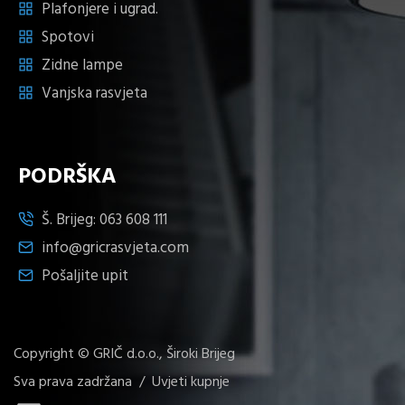
Plafonjere i ugrad.
Spotovi
Zidne lampe
Vanjska rasvjeta
PODRŠKA
Š. Brijeg:
063 608 111
info@gricrasvjeta.com
Pošaljite upit
Copyright © GRIČ d.o.o., Široki Brijeg
Sva prava zadržana /
Uvjeti kupnje