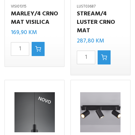
VISI01315
LUST03687
MARLEY/4 CRNO
STREAM/4
MAT VISILICA
LUSTER CRNO
MAT
169,90
KM
287,80
KM
MARLEY/4
STREAM/4
CRNO
LUSTER
MAT
CRNO
VISILICA
MAT
količina
količina