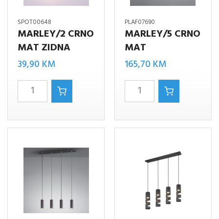
SPOT00648
PLAF07690
MARLEY/2 CRNO
MARLEY/5 CRNO
MAT ZIDNA
MAT
39,90
KM
165,70
KM
Marley/2
MARLEY/5
crno
CRNO
mat
MAT
zidna
količina
količina