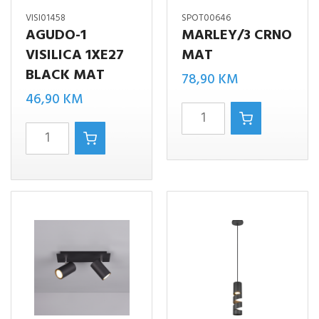
VISI01458
SPOT00646
AGUDO-1
MARLEY/3 CRNO
VISILICA 1XE27
MAT
BLACK MAT
78,90
KM
46,90
KM
MARLEY/3
AGUDO-
CRNO
1
MAT
VISILICA
količina
1XE27
BLACK
MAT
količina