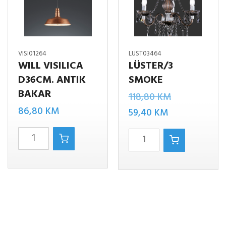
VISI01264
LUST03464
WILL VISILICA
LÜSTER/3
D36CM. ANTIK
SMOKE
BAKAR
Izvorna
118,80
KM
86,80
KM
Trenutna
cijena
59,40
KM
cijena
bila
WILL
LüSTER/3
je:
je:
VISILICA
SMOKE
59,40 KM.
118,80 KM.
D36CM.
količina
ANTIK
BAKAR
količina