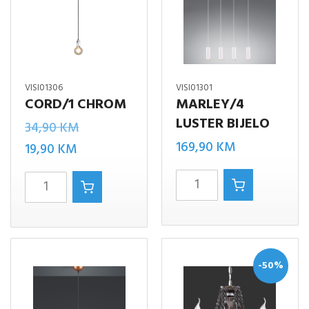
VISI01306
VISI01301
CORD/1 CHROM
MARLEY/4
LUSTER BIJELO
Izvorna
34,90
KM
169,90
KM
Trenutna
cijena
19,90
KM
cijena
bila
MARLEY/4
CORD/1
je:
je:
LUSTER
chrom
19,90 KM.
34,90 KM.
BIJELO
količina
količina
-50%