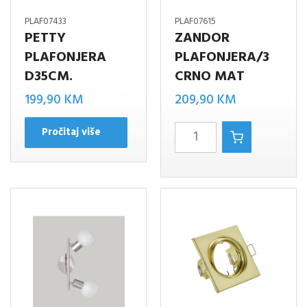
PLAF07433
PLAF07615
PETTY
ZANDOR
PLAFONJERA
PLAFONJERA/3
D35CM.
CRNO MAT
199,90
KM
209,90
KM
ZANDOR
Pročitaj više
PLAFONJERA/3
CRNO
MAT
količina