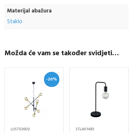
Materijal abažura
Staklo
Možda će vam se također svidjeti…
-20%
LUST03600
STLA01485