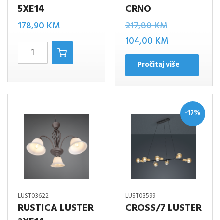
5XE14
CRNO
Izvorna
178,90
KM
217,80
KM
cijena
Trenutna
104,00
KM
RUSTICA
bila
cijena
LUSTER
Pročitaj više
je:
je:
5XE14
217,80 KM.
104,00 KM.
količina
-17%
LUST03622
LUST03599
RUSTICA LUSTER
CROSS/7 LUSTER