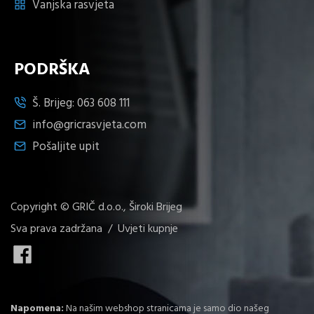
Vanjska rasvjeta
PODRŠKA
Š. Brijeg:
063 608 111
info@gricrasvjeta.com
Pošaljite upit
Copyright © GRIČ d.o.o., Široki Brijeg
Sva prava zadržana /
Uvjeti kupnje
Napomena:
Na našim webshop stranicama je samo dio našeg