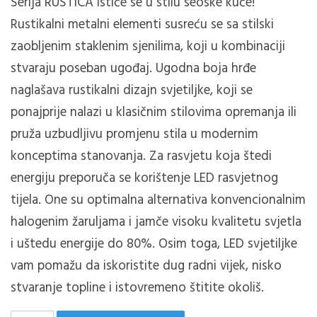
Serija RUSTICA ističe se u stilu seoske kuće!
Rustikalni metalni elementi susreću se sa stilski
zaobljenim staklenim sjenilima, koji u kombinaciji
stvaraju poseban ugođaj.
Ugodna boja hrđe
naglašava rustikalni dizajn svjetiljke, koji se
ponajprije nalazi u klasičnim stilovima opremanja ili
pruža uzbudljivu promjenu stila u modernim
konceptima stanovanja.
Za rasvjetu koja štedi
energiju preporuča se korištenje LED rasvjetnog
tijela.
One su optimalna alternativa konvencionalnim
halogenim žaruljama i jamče visoku kvalitetu svjetla
i uštedu energije do 80%.
Osim toga, LED svjetiljke
vam pomažu da iskoristite dug radni vijek, nisko
stvaranje topline i istovremeno štitite okoliš.