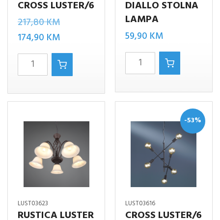
CROSS LUSTER/6
DIALLO STOLNA
LAMPA
Izvorna
217,80
KM
59,90
KM
cijena
Trenutna
174,90
KM
bila
cijena
DIALLO
Cross
je:
je:
STOLNA
LUSTER/6
217,80 KM.
174,90 KM.
LAMPA
količina
količina
-53%
LUST03623
LUST03616
RUSTICA LUSTER
CROSS LUSTER/6