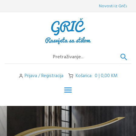
Skip
Novosti iz Griča:
Velepr
to
content
Prijava / Registracija
Košarica: 0 | 0,00 KM
Toggle main menu visibilit