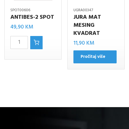
SPOT00606
UGRA00347
ANTIBES-2 SPOT
JURA MAT
MESING
49,90
KM
KVADRAT
Antibes-
11,90
KM
2
Pročitaj više
spot
količina