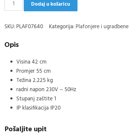
RUSTICA
Dodaj u košaricu
PLAFONJERA
3XE14
SKU:
PLAF07640
Kategorija:
Plafonjere i ugradbene
količina
Opis
Visina 42 cm
Promjer 55 cm
Težina 2.225 kg
radni napon 230V ~ 50Hz
Stupanj zaštite 1
IP klasifikacija IP20
Pošaljite upit