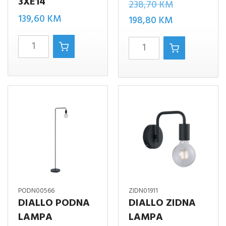
3XE14
Izvorna
238,70
KM
139,60
KM
Trenutna
cijena
198,80
KM
cijena
bila
RUSTICA
CROSS/7
je:
je:
LUSTER
LUSTER
198,80 KM.
238,70 KM.
3XE14
količina
količina
PODN00566
ZIDN01911
DIALLO PODNA
DIALLO ZIDNA
LAMPA
LAMPA