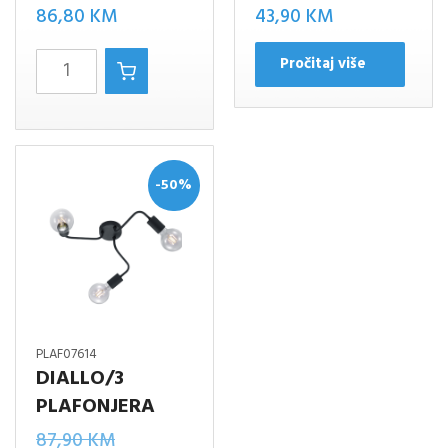
86,80
KM
43,90
KM
DIALLO
Pročitaj više
PODNA
LAMPA
količina
-50%
PLAF07614
DIALLO/3
PLAFONJERA
Izvorna
87,90
KM