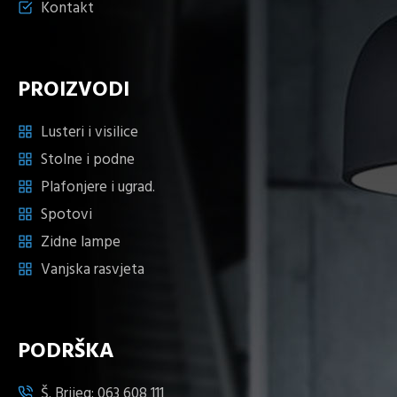
Kontakt
PROIZVODI
Lusteri i visilice
Stolne i podne
Plafonjere i ugrad.
Spotovi
Zidne lampe
Vanjska rasvjeta
PODRŠKA
Š. Brijeg:
063 608 111