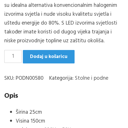
su idealna alternativa konvencionalnim halogenim
izvorima svjetla i nude visoku kvalitetu svjetla i
uštedu energije do 80%.
S LED izvorima svjetlosti
također imate koristi od dugog vijeka trajanja i
niske proizvodnje topline uz zaštitu okoliša.
PURE
Dodaj u košaricu
PODNA
LAMPA
SKU:
PODN00580
Kategorija:
Stolne i podne
1XE14
mat
Opis
mesing
količina
Širina 25cm
Visina 150cm