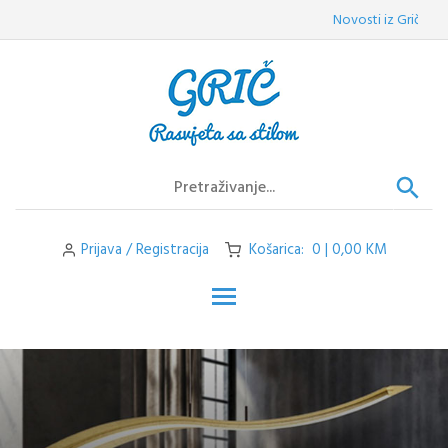
Skip
Novosti iz Griča:
Velep
to
content
Prijava / Registracija
Košarica: 0 | 0,00 KM
Toggle main menu visibilit