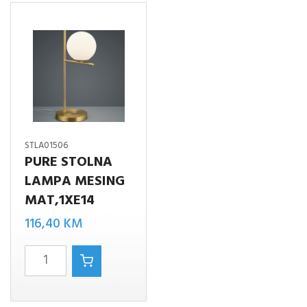
količina
MESING
količina
STLA01506
PURE STOLNA
LAMPA MESING
MAT,1XE14
116,40
KM
PURE
STOLNA
LAMPA