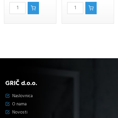
SOPHIA
Luxor
STOLNA
35cm.
LAMPA
silver
količina
količina
GRIČ d.o.o.
Naslovnica
O nama
Novosti