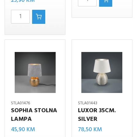
25,90
KM
bijelo
Luci
količina
cappucino-
white
količina
STLA01476
STLA01443
SOPHIA STOLNA
LUXOR 35CM.
LAMPA
SILVER
45,90
KM
78,50
KM