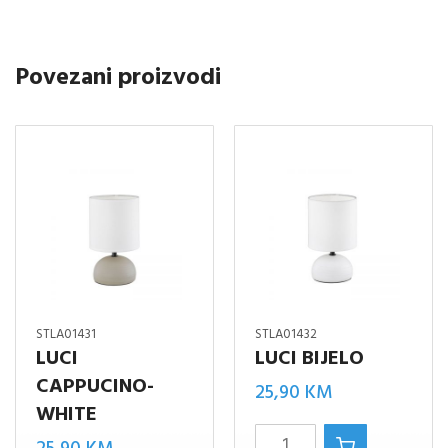
MESING
MAT,1XE14
Povezani proizvodi
količina
STLA01431
STLA01432
LUCI
LUCI BIJELO
CAPPUCINO-
25,90
KM
WHITE
Luci