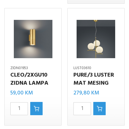
LAMPA
mesing
MAT
količina
MESING
količina
ZIDN01953
LUST03610
CLEO/2XGU10
PURE/3 LUSTER
ZIDNA LAMPA
MAT MESING
59,00
KM
279,80
KM
CLEO/2XGU10
Pure/3
ZIDNA
luster
LAMPA
MAT