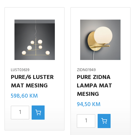
LUST03639
ZIDN01949
PURE/6 LUSTER
PURE ZIDNA
MAT MESING
LAMPA MAT
MESING
598,60
KM
94,50
KM
Pure/6
PURE
luster
ZIDNA
mat