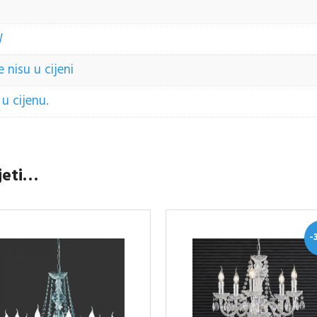
W
 nisu u cijeni
u cijenu.
jeti…
-