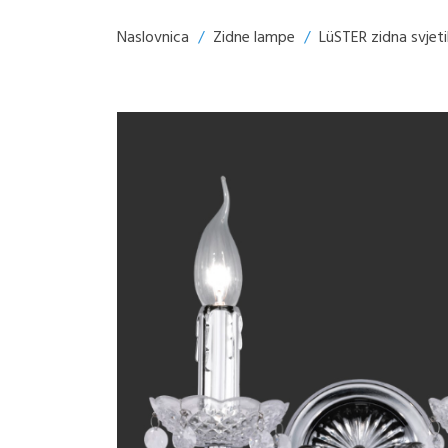
Naslovnica
/
Zidne lampe
/
LüSTER zidna svjeti