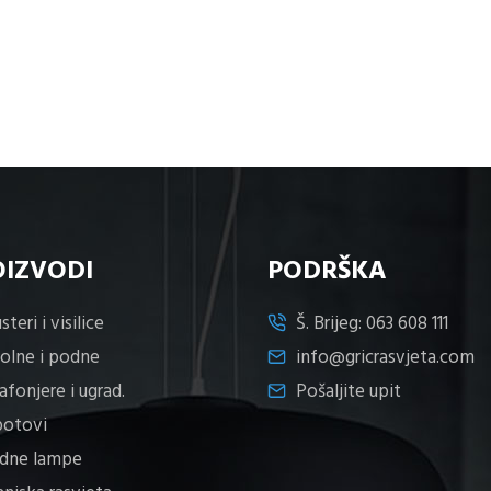
OIZVODI
PODRŠKA
steri i visilice
Š. Brijeg:
063 608 111
tolne i podne
info@gricrasvjeta.com
afonjere i ugrad.
Pošaljite upit
potovi
idne lampe