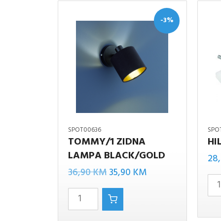
-3%
SPOT00636
SPO
TOMMY/1 ZIDNA
HI
LAMPA BLACK/GOLD
TOMMY/1
HILTO
28
Izvorna
Trenutna
ZIDNA
36,90
KM
35,90
KM
/2
cijena
cijena
LAMPA
količin
bila
je:
BLACK/GOLD
je:
35,90 KM.
količina