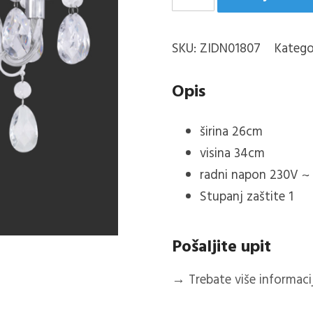
zidna
svjetiljka
SKU:
ZIDN01807
Katego
količina
Opis
širina
26cm
visina
34cm
radni napon 230V ~
Stupanj zaštite 1
Pošaljite upit
→
Trebate više informacija