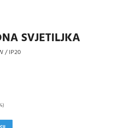
DNA SVJETILJKA
W / IP20
%)
icu