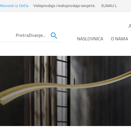
 iz Griča:
Veleprodaja i maloprodaja rasvjete.
ELMAU LUSTER
Otkrij
NASLOVNICA
O NAMA