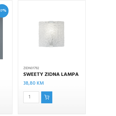
27%
ZIDN01792
SWEETY ZIDNA LAMPA
SWEETY
nutna
38,80
KM
zidna
ena
lampa
količina
90 KM.