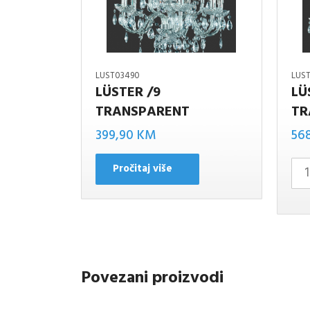
LUST03490
LUS
LÜSTER /9
LÜ
TRANSPARENT
TR
LüSTER/1
399,90
KM
56
transpar
Pročitaj više
količina
Povezani proizvodi