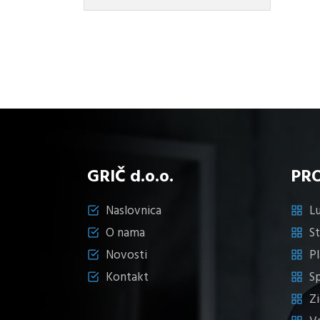
36,90 KM.
GRIČ d.o.o.
PR
Naslovnica
Lu
O nama
S
Novosti
Pl
Kontakt
S
Z