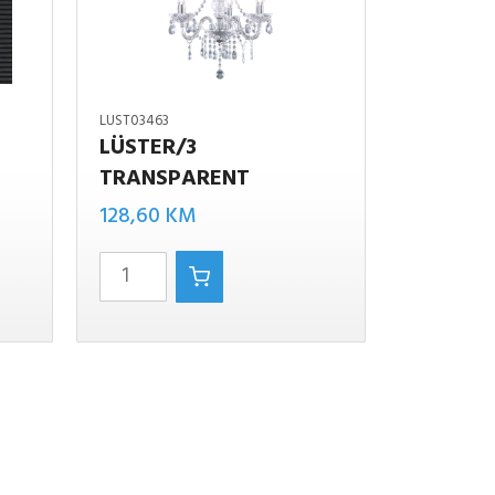
LUST03463
LÜSTER/3
TRANSPARENT
renutna
LüSTER/3
128,60
KM
ijena
transparent
e:
količina
49,00 KM.