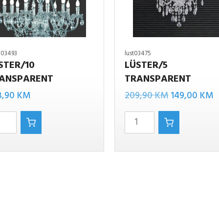
T03493
lust03475
STER/10
LÜSTER/5
ANSPARENT
TRANSPARENT
Izvorna
T
0
LüSTER/5
8,90
KM
209,90
KM
149,00
KM
cijena
c
ent
TRANSPARENT
bila
j
količina
je:
1
209,90 KM.