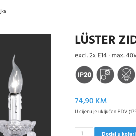
ljka
LÜSTER ZI
excl. 2x E14 · max. 40
74,90
KM
U cijenu je uključen PDV (17
LüSTER
Dodaj u košar