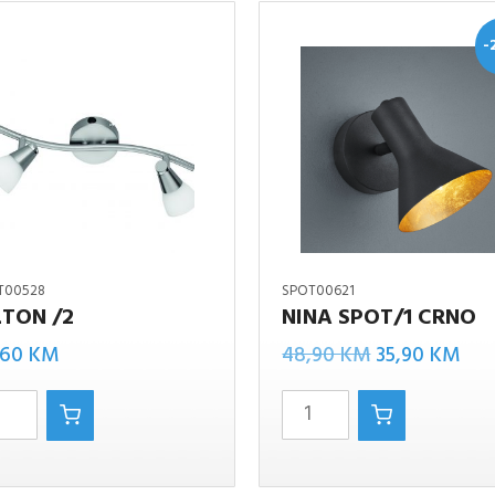
-
T00528
SPOT00621
LTON /2
NINA SPOT/1 CRNO
NINA
Izvorna
Tre
N
,60
KM
48,90
KM
35,90
KM
SPOT/1
cijena
cij
CRNO
bila
je:
a
količina
je:
35,
48,90 KM.