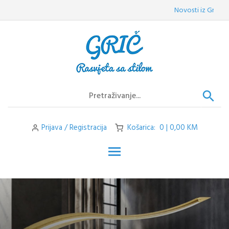
Skip
Novosti iz Griča:
Vel
to
content
Prijava / Registracija
Košarica: 0 | 0,00 KM
Toggle main menu visibilit