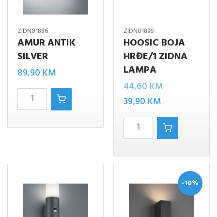
ZIDN01886
ZIDN01896
AMUR ANTIK
HOOSIC BOJA
SILVER
HRĐE/1 ZIDNA
LAMPA
89,90
KM
Izvorna
44,60
KM
AMUR
Trenutna
cijena
39,90
KM
ANTIK
cijena
bila
HOOSIC
SILVER
je:
je:
BOJA
količina
39,90 KM.
44,60 KM.
HRĐE/1
ZIDNA
LAMPA
-10%
količina