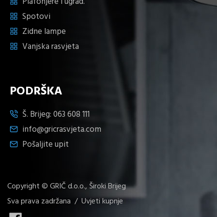
Plafonjere i ugrad.
Spotovi
Zidne lampe
Vanjska rasvjeta
PODRŠKA
Š. Brijeg:
063 608 111
info@gricrasvjeta.com
Pošaljite upit
Copyright © GRIČ d.o.o., Široki Brijeg
Sva prava zadržana /
Uvjeti kupnje