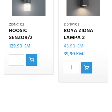
ZIDN01929
ZIDN01952
HOOSIC
ROYA ZIDNA
SENZOR/2
LAMPA 2
Izvorna
129,90
KM
43,90
KM
Trenutna
cijena
39,90
KM
Hoosic
cijena
bila
senzor/2
ROYA
je:
je:
količina
ZIDNA
39,90 KM.
43,90 KM.
LAMPA
2
količina