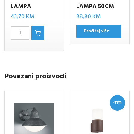
LAMPA
LAMPA 50CM
43,70
KM
88,80
KM
KAVERI
Pročitaj više
ZIDNA
LAMPA
količina
Povezani proizvodi
-11%