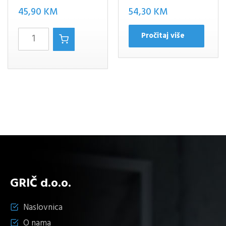
45,90
KM
54,30
KM
LUXOR
Pročitaj više
26CM.GOLD
količina
GRIČ d.o.o.
Naslovnica
O nama