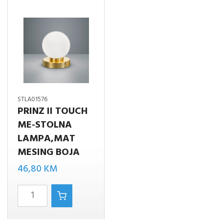
količina
STLA01576
PRINZ II TOUCH
ME-STOLNA
LAMPA,MAT
MESING BOJA
46,80
KM
PRINZ
II