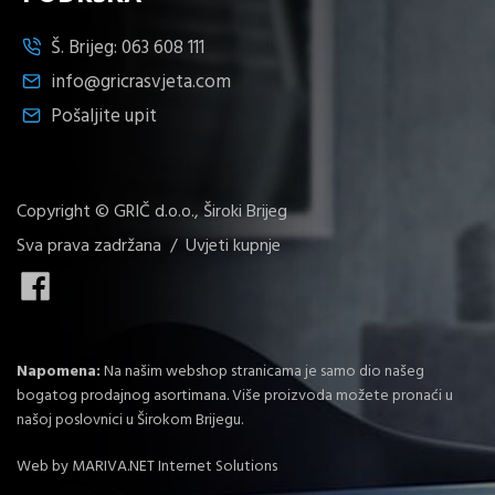
Š. Brijeg:
063 608 111
info@gricrasvjeta.com
Pošaljite upit
Copyright © GRIČ d.o.o., Široki Brijeg
Sva prava zadržana /
Uvjeti kupnje
Napomena:
Na našim webshop stranicama je samo dio našeg
bogatog prodajnog asortimana. Više proizvoda možete pronaći u
našoj poslovnici u Širokom Brijegu.
Web by
MARIVA.NET Internet Solutions