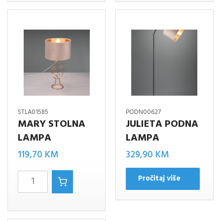
količina
količina
STLA01585
PODN00627
MARY STOLNA
JULIETA PODNA
LAMPA
LAMPA
119,70
KM
329,90
KM
MARY
Pročitaj više
STOLNA
LAMPA