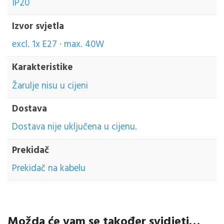
IP20
Izvor svjetla
excl. 1x E27 · max. 40W
Karakteristike
Žarulje nisu u cijeni
Dostava
Dostava nije uključena u cijenu.
Prekidač
Prekidač na kabelu
Možda će vam se također svidjeti…