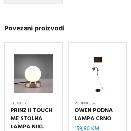
TOUCH
ME-
STOLNA
Povezani proizvodi
LAMPA,MAT
MESING
BOJA
količina
STLA01575
PODN00569
PRINZ II TOUCH
OWEN PODNA
ME STOLNA
LAMPA CRNO
LAMPA NIKL
159,90
KM