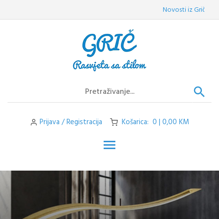
Skip
Novosti iz Griča:
Vele
to
content
Prijava / Registracija
Košarica: 0 | 0,00 KM
Toggle main menu visibilit