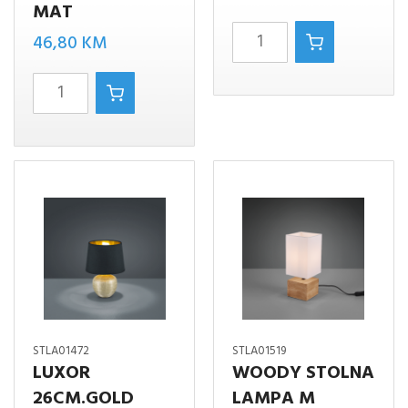
MAT
OWEN
46,80
KM
PODNA
Prinz
LAMPA
II
CRNO
TOUCH
količina
ME
stolna
lampa
nikl
mat
količina
STLA01472
STLA01519
LUXOR
WOODY STOLNA
26CM.GOLD
LAMPA M