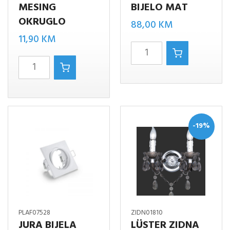
MESING
BIJELO MAT
OKRUGLO
88,00
KM
11,90
KM
COOKIE/2
Jura
bijelo
mat
mat
mesing
količina
OKRUGLO
količina
-19%
PLAF07528
ZIDN01810
JURA BIJELA
LÜSTER ZIDNA