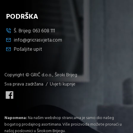
PODRŠKA
Š. Brijeg:
063 608 111
info@gricrasvjeta.com
Pošaljite upit
Copyright © GRIČ d.o.o., Široki Brijeg
Sva prava zadržana /
Uvjeti kupnje
Napomena:
Na našim webshop stranicama je samo dio našeg
bogatog prodajnog asortimana. Više proizvoda možete pronaći u
našoj poslovnici u Širokom Brijegu.