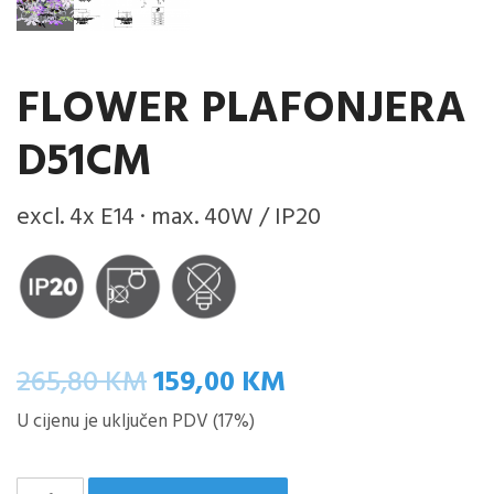
FLOWER PLAFONJERA
D51CM
excl. 4x E14 · max. 40W / IP20
Izvorna
Trenutna
265,80
KM
159,00
KM
cijena
cijena
U cijenu je uključen PDV (17%)
bila
je:
je:
159,00 KM.
FLOWER