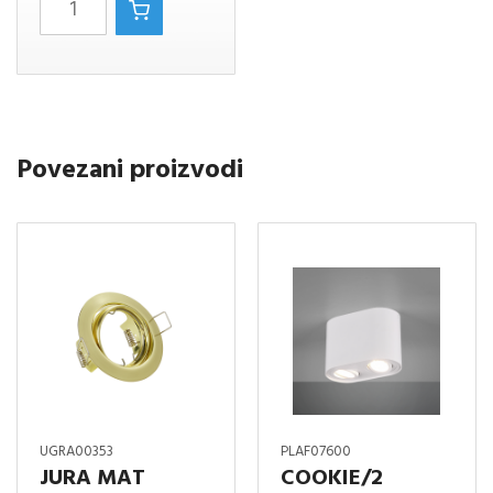
Flower
visilica
količina
Povezani proizvodi
UGRA00353
PLAF07600
JURA MAT
COOKIE/2