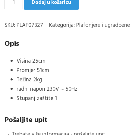
Dodaj u košaricu
265,80 KM.
plafonjera
d51cm
SKU:
PLAF07327
Kategorija:
Plafonjere i ugradbene
količina
Opis
Visina 25cm
Promjer 51cm
Težina 2kg
radni napon 230V ~ 50Hz
Stupanj zaštite 1
Pošaljite upit
→
Trebate više informacija - pošaljite upit...