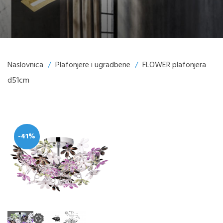
Naslovnica
/
Plafonjere i ugradbene
/
FLOWER plafonjera
d51cm
-41%