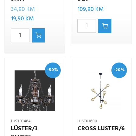
Izvorna
34,90
KM
109,90
KM
Trenutna
cijena
19,90
KM
PETTY
cijena
bila
CORD/1
visilica
je:
je:
antik
d20
19,90 KM.
34,90 KM.
siva
količina
količina
-50%
-20%
LUST03464
LUST03600
LÜSTER/3
CROSS LUSTER/6