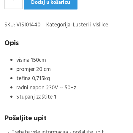
Dodaj u košaricu
CRNO
MAT
SKU:
VISI01440
Kategorija:
Lusteri i visilice
VISILICA
D20cm.
Opis
količina
visina
150cm
promjer
20
cm
težina 0,715kg
radni napon 230V ~ 50Hz
Stupanj zaštite 1
Pošaljite upit
→
Trebate više informacija - pošaljite upit...