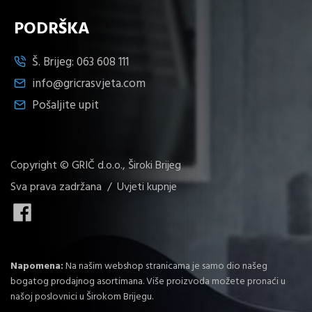
PODRŠKA
Š. Brijeg:
063 608 111
info@gricrasvjeta.com
Pošaljite upit
Copyright © GRIČ d.o.o., Široki Brijeg
Sva prava zadržana /
Uvjeti kupnje
Napomena:
Na našim webshop stranicama je samo dio našeg
bogatog prodajnog asortimana. Više proizvoda možete pronaći u
našoj poslovnici u Širokom Brijegu.