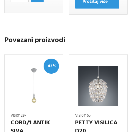
PISTACIJA
Pročitaj više
ZELENA
D20cm.
količina
Povezani proizvodi
-43%
VISI01297
VISI01165
CORD/1 ANTIK
PETTY VISILICA
SIVA
D20