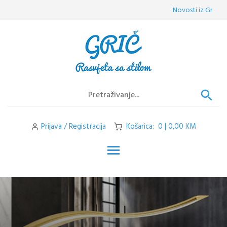
Skip
Novosti iz Griča:
Ve
to
content
Prijava / Registracija
Košarica: 0 | 0,00 KM
Toggle main menu visibilit