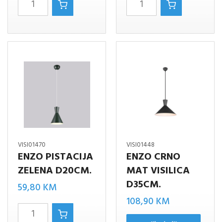
ENZO
ENZO
MAT
COFFE
BIJELO
BOJA
D20cm.
D20cm.
količina
količina
VISI01470
VISI01448
ENZO PISTACIJA
ENZO CRNO
ZELENA D20CM.
MAT VISILICA
D35CM.
59,80
KM
108,90
KM
ENZO