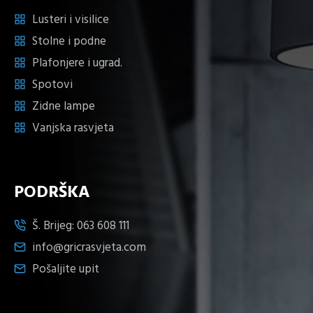
Lusteri i visilice
Stolne i podne
Plafonjere i ugrad.
Spotovi
Zidne lampe
Vanjska rasvjeta
PODRŠKA
Š. Brijeg:
063 608 111
info@gricrasvjeta.com
Pošaljite upit