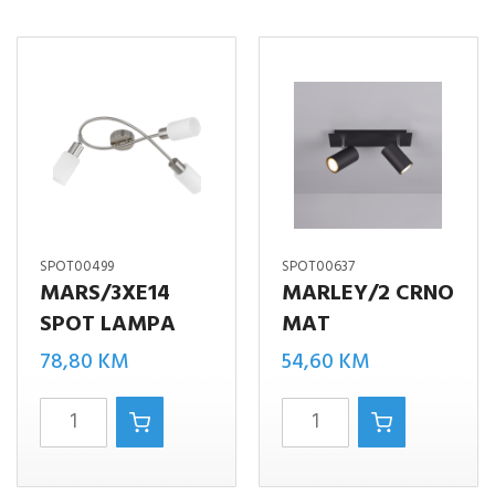
SPOT00499
SPOT00637
MARS/3XE14
MARLEY/2 CRNO
SPOT LAMPA
MAT
78,80
KM
54,60
KM
MARS/3xE14
MARLEY/2
spot
CRNO
lampa
MAT