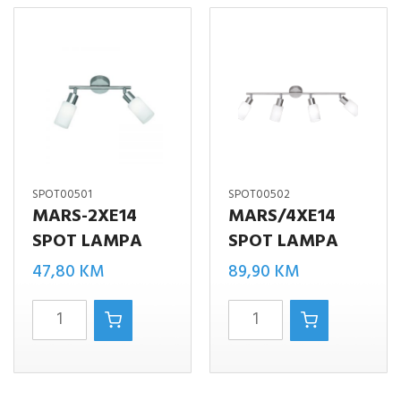
količina
količina
SPOT00501
SPOT00502
MARS-2XE14
MARS/4XE14
SPOT LAMPA
SPOT LAMPA
47,80
KM
89,90
KM
Mars-
MARS/4xE14
2xE14
spot
spot
lampa
lampa
količina