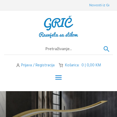
Skip
Novosti iz Griča:
Ve
to
content
Prijava / Registracija
Košarica: 0 | 0,00 KM
Toggle main menu visibilit