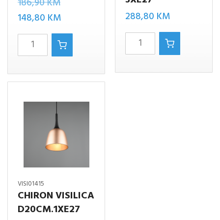
3XE27
Izvorna
186,90
KM
288,80
KM
cijena
Trenutna
148,80
KM
bila
cijena
CHIRON
HOTEL/3
je:
je:
VISILICA
bijelo
186,90 KM.
148,80 KM.
3XE27
količina
količina
VISI01415
CHIRON VISILICA
D20CM.1XE27