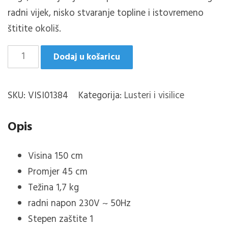
radni vijek, nisko stvaranje topline i istovremeno
štitite okoliš.
CHIRON
Dodaj u košaricu
VISILICA
D45cm.1XE27
SKU:
VISI01384
Kategorija:
Lusteri i visilice
količina
Opis
Visina 150 cm
Promjer 45 cm
Težina 1,7 kg
radni napon 230V ~ 50Hz
Stepen zaštite 1