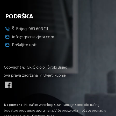
PODRŠKA
Š. Brijeg:
063 608 111
info@gricrasvjeta.com
Pošaljite upit
Copyright © GRIČ d.o.o., Široki Brijeg
Sva prava zadržana /
Uvjeti kupnje
Napomena:
Na našim webshop stranicama je samo dio našeg
bogatog prodajnog asortimana. Više proizvoda možete pronaći u