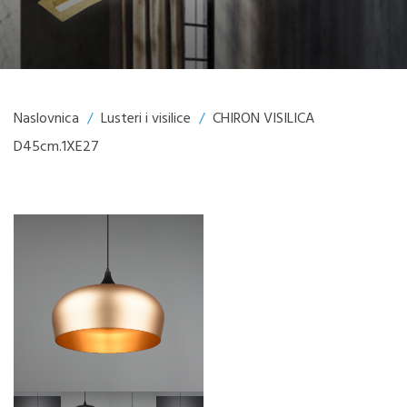
Naslovnica
/
Lusteri i visilice
/
CHIRON VISILICA
D45cm.1XE27