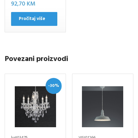
92,70
KM
Pročitaj više
Povezani proizvodi
-30%
lust03475
VISI01266