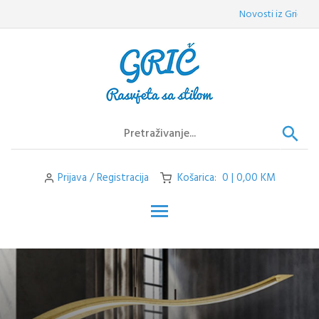
Skip
Novosti iz Griča:
Vele
to
content
Prijava / Registracija
Košarica: 0 | 0,00 KM
Toggle main menu visibilit