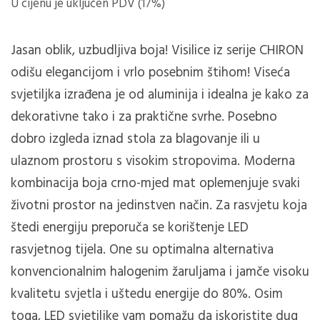
U cijenu je uključen PDV (17%)
Jasan oblik, uzbudljiva boja!
Visilice iz serije CHIRON
odišu elegancijom i vrlo posebnim štihom!
Viseća
svjetiljka izrađena je od aluminija i idealna je kako za
dekorativne tako i za praktične svrhe.
Posebno
dobro izgleda iznad stola za blagovanje ili u
ulaznom prostoru s visokim stropovima.
Moderna
kombinacija boja crno-mjed mat oplemenjuje svaki
životni prostor na jedinstven način.
Za rasvjetu koja
štedi energiju preporuča se korištenje LED
rasvjetnog tijela.
One su optimalna alternativa
konvencionalnim halogenim žaruljama i jamče visoku
kvalitetu svjetla i uštedu energije do 80%.
Osim
toga, LED svjetiljke vam pomažu da iskoristite dug