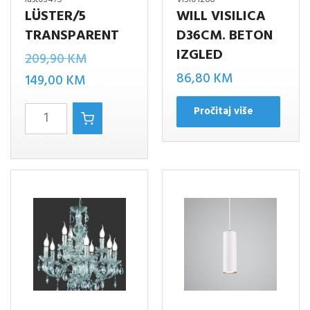
LÜSTER/5
WILL VISILICA
TRANSPARENT
D36CM. BETON
IZGLED
Izvorna
209,90
KM
86,80
KM
Trenutna
cijena
149,00
KM
cijena
bila
LüSTER/5
Pročitaj više
je:
je:
TRANSPARENT
149,00 KM.
209,90 KM.
količina