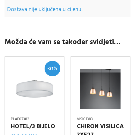
Dostava nije uključena u cijenu.
Možda će vam se također svidjeti…
-21%
PLAF07382
VISI01383
HOTEL/3 BIJELO
CHIRON VISILICA