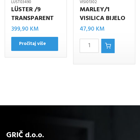
LUST03490
VISI01302
LÜSTER /9
MARLEY/1
TRANSPARENT
VISILICA BIJELO
399,90
KM
47,90
KM
MARLEY/1
Pročitaj više
VISILICA
BIJELO
količina
GRIČ d.o.o.