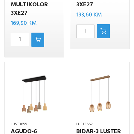
MULTIKOLOR
3XE27
3XE27
193,60
KM
169,90
KM
AGUDO-
AGUDO-
3
3
LUSTER
STROPNA
MULTIKOLOR
LAMPA
3XE27
MULTIKOLOR
količina
3XE27
količina
LUST3659
LUST3662
AGUDO-6
BIDAR-3 LUSTER