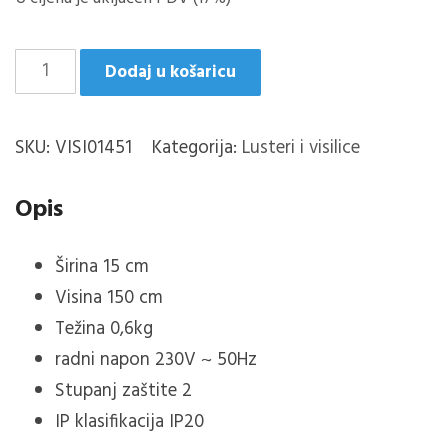
BIDAR-
Dodaj u košaricu
1
VISILICA
SKU:
VISI01451
Kategorija:
Lusteri i visilice
COFFE
1XE27
Opis
količina
Širina 15 cm
Visina 150 cm
Težina 0,6kg
radni napon 230V ~ 50Hz
Stupanj zaštite 2
IP klasifikacija IP20