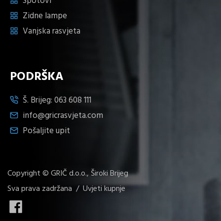
Spotovi
Zidne lampe
Vanjska rasvjeta
PODRŠKA
Š. Brijeg:
063 608 111
info@gricrasvjeta.com
Pošaljite upit
Copyright © GRIČ d.o.o., Široki Brijeg
Sva prava zadržana /
Uvjeti kupnje