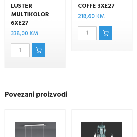
LUSTER
COFFE 3XE27
MULTIKOLOR
218,60
KM
6XE27
BIDAR-
338,00
KM
3
AGUDO-
LUSTER
6
COFFE
LUSTER
3XE27
MULTIKOLOR
količina
6XE27
Povezani proizvodi
količina