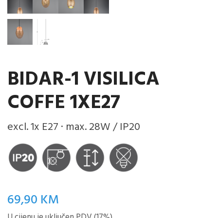
BIDAR-1 VISILICA
COFFE 1XE27
excl. 1x E27 · max. 28W / IP20
69,90
KM
U cijenu je uključen PDV (17%)