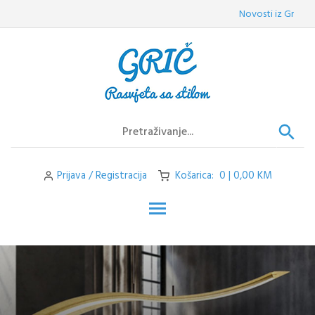
Skip
Novosti iz Griča:
Vel
to
content
Prijava / Registracija
Košarica: 0 | 0,00 KM
Toggle main menu visibilit