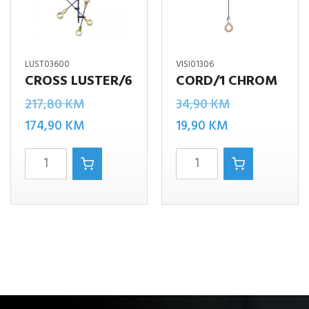
LUST03600
VISI01306
CROSS LUSTER/6
CORD/1 CHROM
Izvorna
Izvorna
217,80
KM
34,90
KM
cijena
Trenutna
Trenutna
cijena
174,90
KM
19,90
KM
bila
cijena
cijena
bila
Cross
CORD/1
je:
je:
je:
je:
LUSTER/6
chrom
217,80 KM.
174,90 KM.
19,90 KM.
34,90 KM.
količina
količina