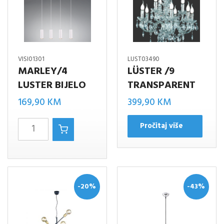
VISI01301
LUST03490
MARLEY/4
LÜSTER /9
LUSTER BIJELO
TRANSPARENT
169,90
KM
399,90
KM
MARLEY/4
Pročitaj više
LUSTER
BIJELO
količina
-20%
-43%