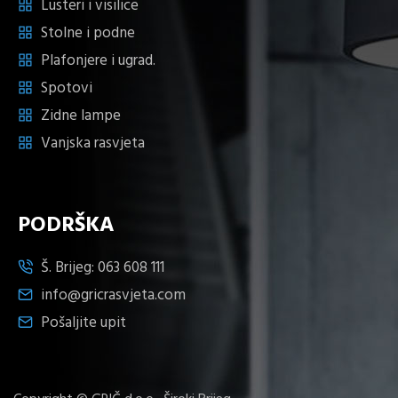
Lusteri i visilice
Stolne i podne
Plafonjere i ugrad.
Spotovi
Zidne lampe
Vanjska rasvjeta
PODRŠKA
Š. Brijeg:
063 608 111
info@gricrasvjeta.com
Pošaljite upit