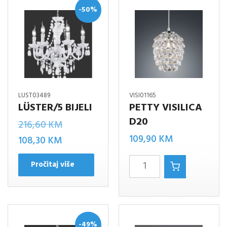
-50%
LUST03489
VISI01165
LÜSTER/5 BIJELI
PETTY VISILICA
D20
Izvorna
216,60
KM
109,90
KM
Trenutna
cijena
108,30
KM
cijena
bila
PETTY
Pročitaj više
je:
je:
visilica
108,30 KM.
216,60 KM.
d20
količina
-49%