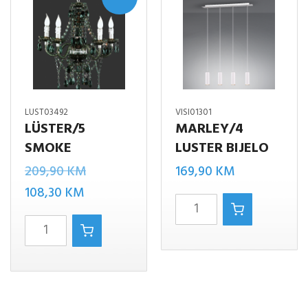
LUST03492
VISI01301
LÜSTER/5
MARLEY/4
SMOKE
LUSTER BIJELO
Izvorna
209,90
KM
169,90
KM
Trenutna
cijena
108,30
KM
MARLEY/4
cijena
bila
LüSTER/5
LUSTER
je:
je:
SMOKE
BIJELO
108,30 KM.
209,90 KM.
količina
količina