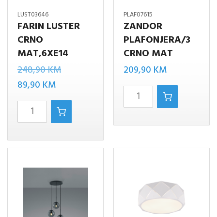
LUST03646
PLAF07615
FARIN LUSTER
ZANDOR
CRNO
PLAFONJERA/3
MAT,6XE14
CRNO MAT
Izvorna
248,90
KM
209,90
KM
Trenutna
cijena
89,90
KM
ZANDOR
cijena
bila
FARIN
PLAFONJERA/3
je:
je:
LUSTER
CRNO
89,90 KM.
248,90 KM.
CRNO
MAT
MAT,6XE14
količina
količina