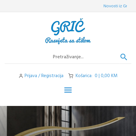
Skip
Novosti iz Griča:
Vel
to
content
Prijava / Registracija
Košarica: 0 | 0,00 KM
Toggle main menu visibilit