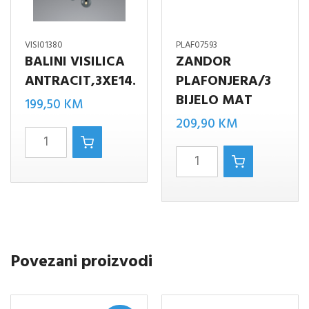
VISI01380
PLAF07593
BALINI VISILICA
ZANDOR
ANTRACIT,3XE14.
PLAFONJERA/3
BIJELO MAT
199,50
KM
209,90
KM
BALINI
ZANDOR
VISILICA
PLAFONJERA/3
ANTRACIT,3XE14.
BIJELO
količina
MAT
količina
Povezani proizvodi