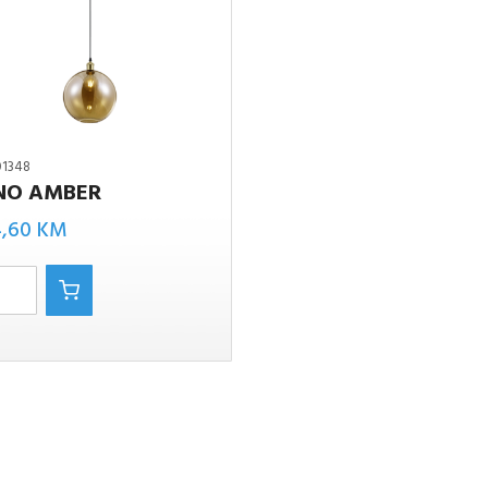
01348
NO AMBER
4,60
KM
a