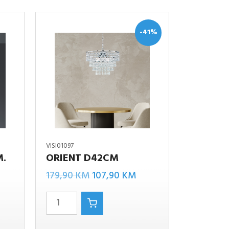
-41%
VISI01097
M.
ORIENT D42CM
Izvorna
Trenutna
Orient
179,90
KM
107,90
KM
cijena
cijena
D42CM
bila
je:
količina
je:
107,90 KM.