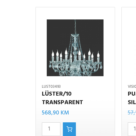
LUST03493
VISI
LÜSTER/10
PU
TRANSPARENT
SI
PUMPKI
LüSTER/10
568,90
KM
57
D23CM
transparent
silver
količina