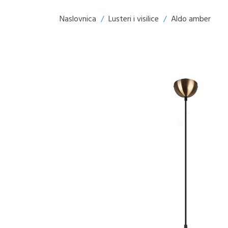
Naslovnica
/
Lusteri i visilice
/
Aldo amber