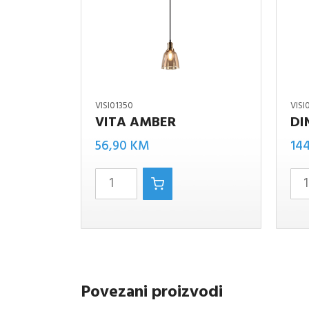
VISI01350
VISI
VITA AMBER
DI
Vita
dino
56,90
KM
14
amber
amber
količina
količin
Povezani proizvodi