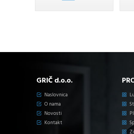
količina
GRIČ d.o.o.
PR
Naslovnica
Lu
O nama
S
Novosti
Pl
Kontakt
S
Z