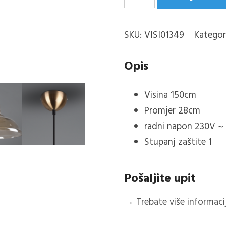
amber
količina
SKU:
VISI01349
Kategor
Opis
Visina 150cm
Promjer 28cm
radni napon 230V ~
Stupanj zaštite 1
Pošaljite upit
→
Trebate više informacija