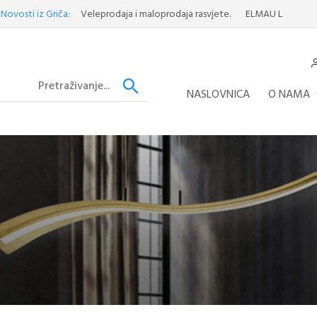
i iz Griča:
Veleprodaja i maloprodaja rasvjete.
ELMAU LUSTER
Otkrij
NASLOVNICA
O NAMA