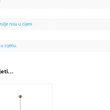
W
lje nisu u cijeni
u cijenu.
jeti…