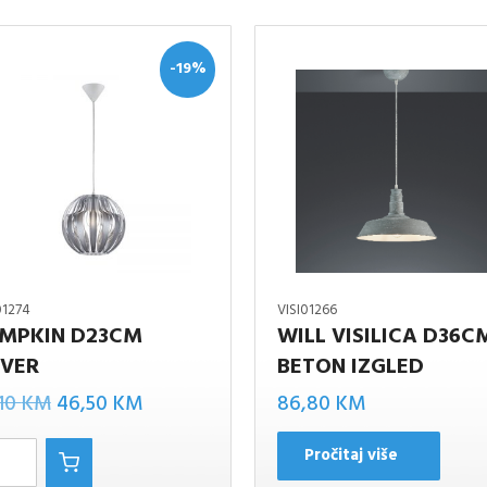
-19%
01274
VISI01266
MPKIN D23CM
WILL VISILICA D36C
LVER
BETON IZGLED
N
Izvorna
Trenutna
,10
KM
46,50
KM
86,80
KM
cijena
cijena
Pročitaj više
bila
je: