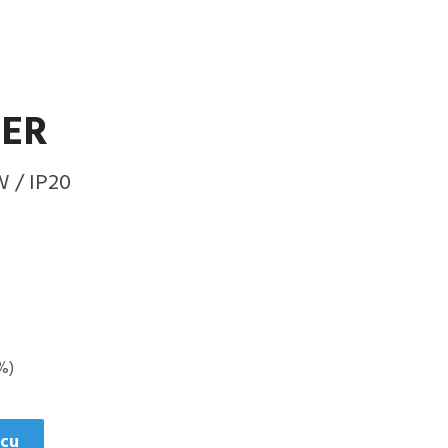
ER
W / IP20
%)
icu