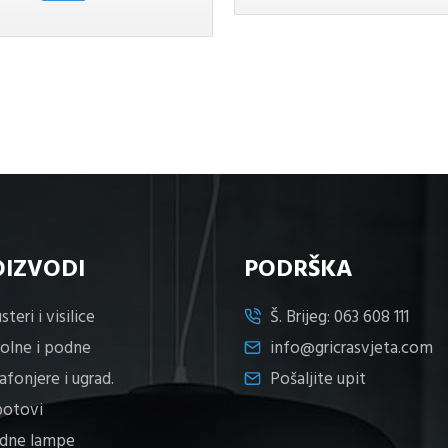
je:
46,50 KM.
57,10 KM.
OIZVODI
PODRŠKA
steri i visilice
Š. Brijeg:
063 608 111
tolne i podne
info@gricrasvjeta.com
afonjere i ugrad.
Pošaljite upit
potovi
idne lampe