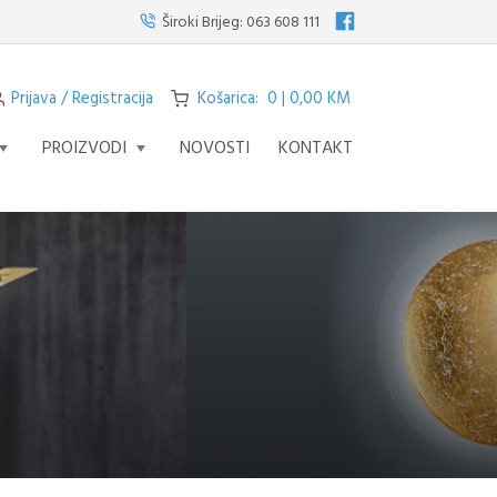
te visilicu s četiri svjetla iz serije STREAM – fascinantno remek djelo koje
Široki Brijeg:
063 608 111
Prijava / Registracija
Košarica: 0 | 0,00 KM
PROIZVODI
NOVOSTI
KONTAKT